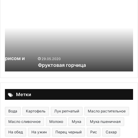
Фруктовая
Яй
горчица
фа
се
29.05.2020
Фруктовая горчица
Метки
Вода
Картофель
Лук репчатый
Масло растительное
Масло сливочное
Молоко
Мука
Мука пшеничная
На обед
На ужин
Перец черный
Рис
Сахар