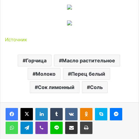
Источник
Горчица
Масло растительное
Молоко
Перец белый
Сок лимонный
Соль
LinkedIn
Tumblr
Вконтакте
Одноклассники
Skype
Messen
WhatsApp
Telegram
Viber
Line
Поделиться через электронную почту
Печатать