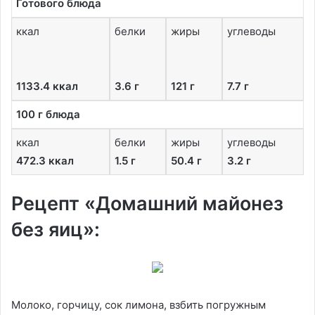
Готового блюда
ккал
белки
жиры
углеводы
1133.4 ккал
3.6 г
121 г
7.7 г
100 г блюда
ккал
белки
жиры
углеводы
472.3 ккал
1.5 г
50.4 г
3.2 г
Рецепт «Домашний майонез
без яиц»:
Молоко, горчицу, сок лимона, взбить погружным