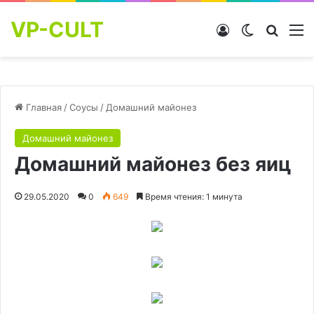
VP-CULT
Войти
Switch skin
Найти
М
Главная
/
Соусы
/
Домашний майонез
Домашний майонез
Домашний майонез без яиц
29.05.2020
0
649
Время чтения: 1 минута