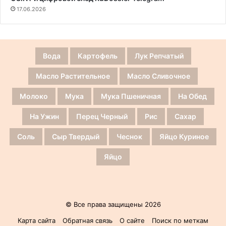
17.06.2026
Вода
Картофель
Лук Репчатый
Масло Растительное
Масло Сливочное
Молоко
Мука
Мука Пшеничная
На Обед
На Ужин
Перец Черный
Рис
Сахар
Соль
Сыр Твердый
Чеснок
Яйцо Куриное
Яйцо
© Все права защищены 2026
Карта сайта
Обратная связь
О сайте
Поиск по меткам