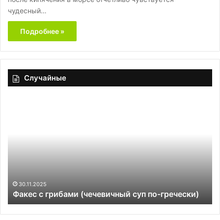
чудесный…
Подробнее »
Случайные
Факес
Бр
с
ли
грибами
(чечевичный
суп
по-
гречески)
30.11.2025
Факес с грибами (чечевичный суп по-гречески)