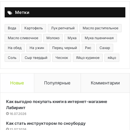
Метки
Вода
Картофель
Лук репчатый
Масло растительное
Масло сливочное
Молоко
Мука
Мука пшеничная
На обед
На ужин
Перец черный
Рис
Сахар
Соль
Сыр твердый
Чеснок
Яйцо куриное
яйцо
Новые
Популярные
Комментарии
Как выгодно покупать книги в интернет-магазине
Лабиринт
16.07.2026
Как стать инструктором по сноуборду
12.07.2026