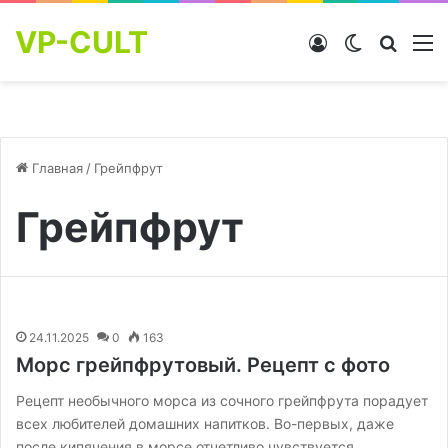
VP-CULT
Войти
Switch skin
Найти
М
Главная
/
Грейпфрут
Грейпфрут
24.11.2025
0
163
Морс грейпфрутовый. Рецепт с фото
Рецепт необычного морса из сочного грейпфрута порадует
всех любителей домашних напитков. Во-первых, даже
после кипячения в морсе отчетливо чувствуется