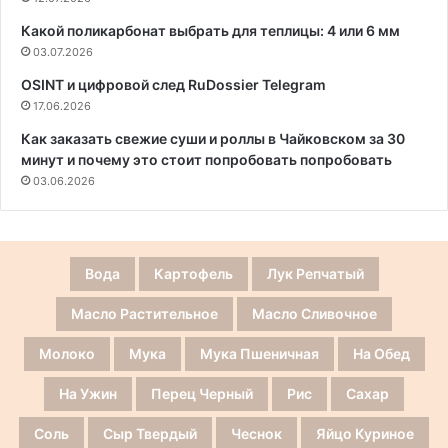
Какой поликарбонат выбрать для теплицы: 4 или 6 мм
03.07.2026
OSINT и цифровой след RuDossier Telegram
17.06.2026
Как заказать свежие суши и роллы в Чайковском за 30
минут и почему это стоит попробовать попробовать
03.06.2026
Вода
Картофель
Лук Репчатый
Масло Растительное
Масло Сливочное
Молоко
Мука
Мука Пшеничная
На Обед
На Ужин
Перец Черный
Рис
Сахар
Соль
Сыр Твердый
Чеснок
Яйцо Куриное