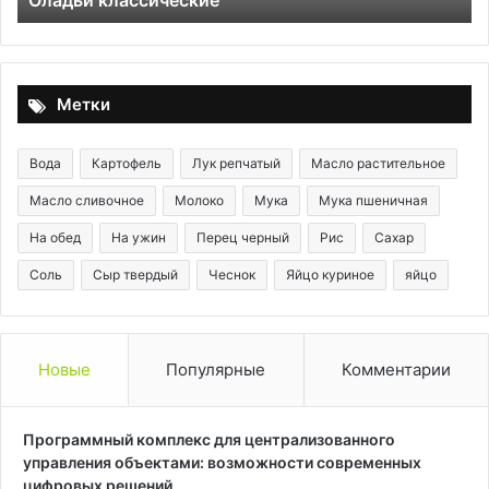
Оладьи классические
Метки
Вода
Картофель
Лук репчатый
Масло растительное
Масло сливочное
Молоко
Мука
Мука пшеничная
На обед
На ужин
Перец черный
Рис
Сахар
Соль
Сыр твердый
Чеснок
Яйцо куриное
яйцо
Новые
Популярные
Комментарии
Программный комплекс для централизованного
управления объектами: возможности современных
цифровых решений