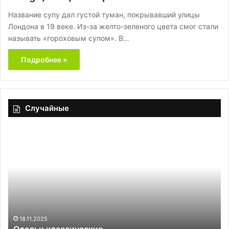
Название супу дал густой туман, покрывавший улицы
Лондона в 19 веке. Из-за желто-зеленого цвета смог стали
называть «гороховым супом». В…
Подробнее »
Случайные
Оладьи
Ру
классические
ку
в
ре
тр
и
со
ин
18.11.2025