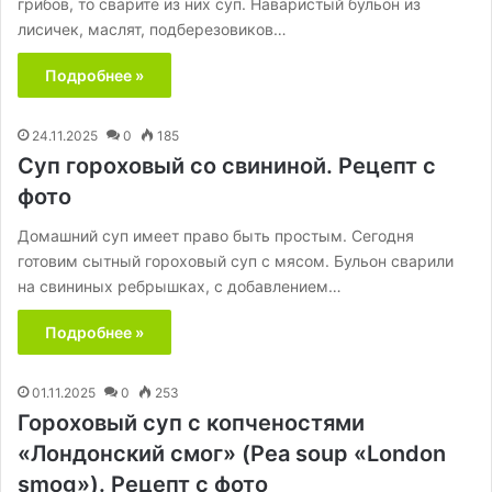
грибов, то сварите из них суп. Наваристый бульон из
лисичек, маслят, подберезовиков…
Подробнее »
24.11.2025
0
185
Суп гороховый со свининой. Рецепт с
фото
Домашний суп имеет право быть простым. Сегодня
готовим сытный гороховый суп с мясом. Бульон сварили
на свининых ребрышках, с добавлением…
Подробнее »
01.11.2025
0
253
Гороховый суп с копченостями
«Лондонский смог» (Pea soup «London
smog»). Рецепт с фото