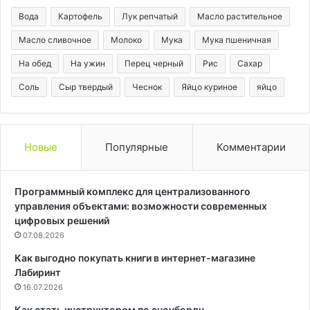
Вода
Картофель
Лук репчатый
Масло растительное
Масло сливочное
Молоко
Мука
Мука пшеничная
На обед
На ужин
Перец черный
Рис
Сахар
Соль
Сыр твердый
Чеснок
Яйцо куриное
яйцо
Новые
Популярные
Комментарии
Программный комплекс для централизованного
управления объектами: возможности современных
цифровых решений
07.08.2026
Как выгодно покупать книги в интернет-магазине
Лабиринт
16.07.2026
Как стать инструктором по сноуборду