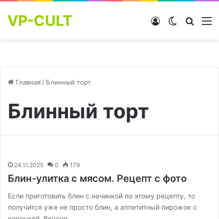
VP-CULT
Войти
Switch skin
Найти
М
Главная
/
Блинный торт
Блинный торт
24.11.2025
0
179
Блин-улитка с мясом. Рецепт с фото
Если приготовить блин с начинкой по этому рецепту, то
получится уже не просто блин, а аппетитный пирожок с
корочкой. Вкусно…