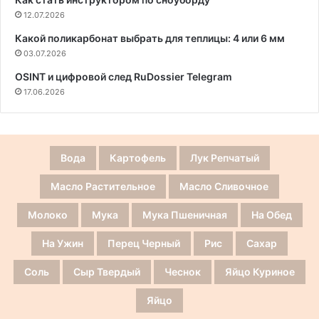
12.07.2026
Какой поликарбонат выбрать для теплицы: 4 или 6 мм
03.07.2026
OSINT и цифровой след RuDossier Telegram
17.06.2026
Вода
Картофель
Лук Репчатый
Масло Растительное
Масло Сливочное
Молоко
Мука
Мука Пшеничная
На Обед
На Ужин
Перец Черный
Рис
Сахар
Соль
Сыр Твердый
Чеснок
Яйцо Куриное
Яйцо