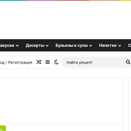
акуски
Десерты
Бульоны и супы
Напитки
С
Случайная статья
Sidebar
Switch skin
од / Регистрация
«Целый
вагон
пользы»:
доктор
цы
Мясников