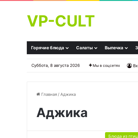
VP-CULT
Горячие блюда
Салаты
Выпечка
З
Суббота, 8 августа 2026
Мы в соцсетях
Вх
Главная
/
Аджика
Аджика
Кормите
вирусы,
а
не
Блюда из пти
себя: