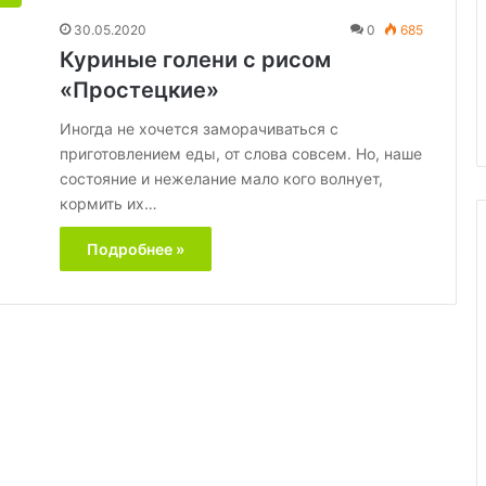
раскрыл
30.05.2020
0
685
пользу
, а не себя: вот
Куриные голени с рисом
20.09.2025
сала
льзя есть при
«Целый вагон пользы»: докто
«Простецкие»
иппе
Мясников раскрыл пользу сал
Иногда не хочется заморачиваться с
приготовлением еды, от слова совсем. Но, наше
состояние и нежелание мало кого волнует,
кормить их…
Подробнее »