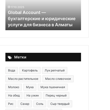
юридические
Telegram
17.10.2025
услуги
Global Account —
20.01.2026
для
р
бухгалтерские и юридические
OSINT и ци
бизнеса
а
услуги для бизнеса в Алматы
RuDossier T
в
Алматы
Метки
Вода
Картофель
Лук репчатый
Масло растительное
Масло сливочное
Молоко
Мука
Мука пшеничная
На обед
На ужин
Перец черный
Рис
Сахар
Соль
Сыр твердый