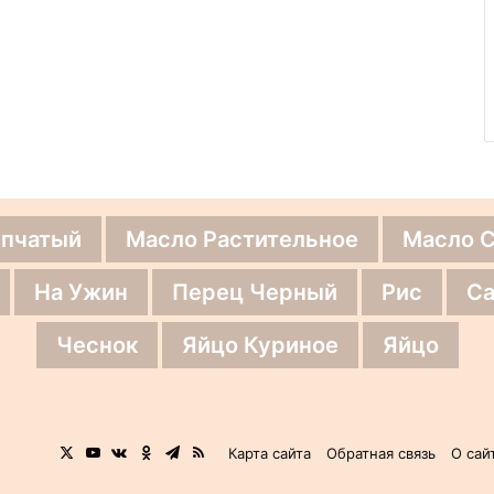
епчатый
Масло Растительное
Масло 
На Ужин
Перец Черный
Рис
Са
Чеснок
Яйцо Куриное
Яйцо
X
YouTube
vk.com
Одноклассники
Telegram
RSS
Карта сайта
Обратная связь
О сай