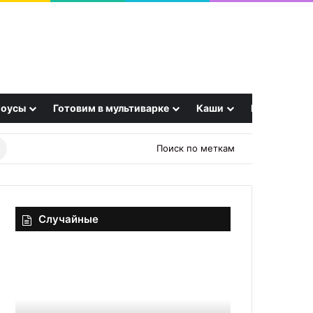
оусы
Готовим в мультиварке
Каши
Еще
Найти
Поиск по меткам
рецепт
Случайные
Global
OSINT
Account
и
—
цифровой
бухгалтерские
след
и
RuDossier