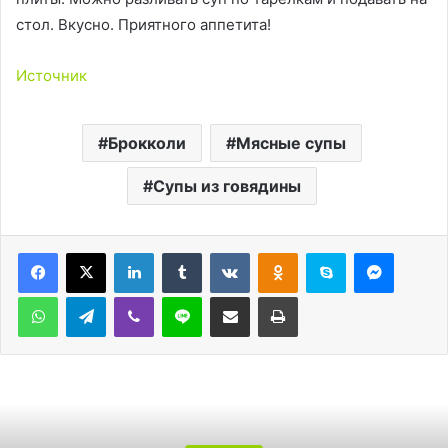
стол. Вкусно. Приятного аппетита!
Источник
Брокколи
Мясные супы
Супы из говядины
LinkedIn
Tumblr
Вконтакте
Одноклассники
Skype
Messen
WhatsApp
Telegram
Viber
Line
Поделиться через электронную почту
Печатать