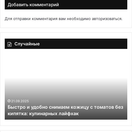
Добавить комментарий
Для отправки комментария вам необходимо
авторизоваться
.
Случайные
Быстро
Ск
и
гр
удобно
«А
снимаем
ля
кожицу
ло
с
томатов
без
21.09.2025
Быстро и удобно снимаем кожицу с томатов без
кипятка:
кипятка: кулинарных лайфхак
кулинарных
лайфхак