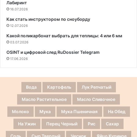
Лабиринт
16.07.2026
Как стать инструктором по сноуборду
12.07.2026
Какой поликарбонат выбрать для теплицы: 4 или 6 мм
03.07.2026
OSINT и цифровой след RuDossier Telegram
17.06.2026
Вода
Картофель
Лук Репчатый
Масло Растительное
Масло Сливочное
Молоко
Мука
Мука Пшеничная
На Обед
На Ужин
Перец Черный
Рис
Сахар
Соль
Сыр Твердый
Чеснок
Яйцо Куриное