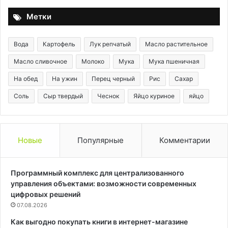
Метки
Вода
Картофель
Лук репчатый
Масло растительное
Масло сливочное
Молоко
Мука
Мука пшеничная
На обед
На ужин
Перец черный
Рис
Сахар
Соль
Сыр твердый
Чеснок
Яйцо куриное
яйцо
Новые
Популярные
Комментарии
Программный комплекс для централизованного
управления объектами: возможности современных
цифровых решений
07.08.2026
Как выгодно покупать книги в интернет-магазине