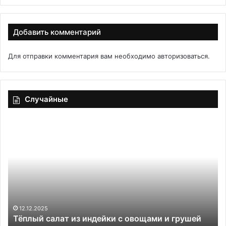
Добавить комментарий
Для отправки комментария вам необходимо
авторизоваться
.
Случайные
Котлеты
из
свежей
и
квашеной
капусты
07.12.2025
з индейки с овощами и грушей
Котлеты из свежей