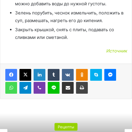
можно добавить воды до нужной густоты.
Зелень порубить, чеснок измельчить, положить в
суп, размешать, нагреть его до кипения.
Закрыть крышкой, снять с плиты, подавать со
сливками или сметаной.
Источник
LinkedIn
Tumblr
Вконтакте
Одноклассники
Skype
Messen
WhatsApp
Telegram
Viber
Line
Поделиться через электронную почту
Печатать
Рецепты