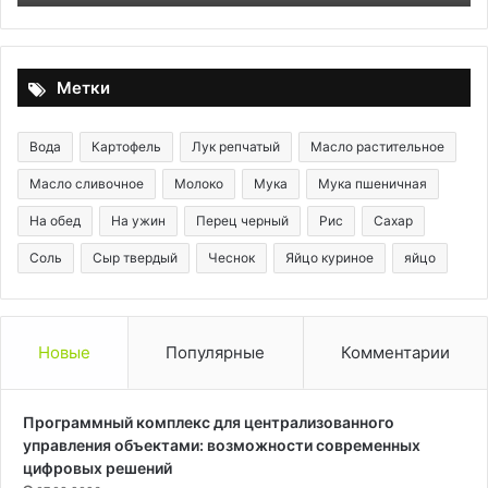
Метки
Вода
Картофель
Лук репчатый
Масло растительное
Масло сливочное
Молоко
Мука
Мука пшеничная
На обед
На ужин
Перец черный
Рис
Сахар
Соль
Сыр твердый
Чеснок
Яйцо куриное
яйцо
Новые
Популярные
Комментарии
Программный комплекс для централизованного
управления объектами: возможности современных
цифровых решений