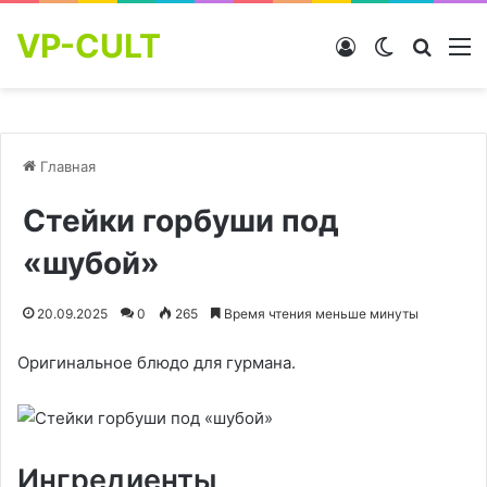
VP-CULT
Войти
Switch skin
Найти
М
Главная
Стейки горбуши под
«шубой»
20.09.2025
0
265
Время чтения меньше минуты
Оригинальное блюдо для гурмана.
Ингредиенты