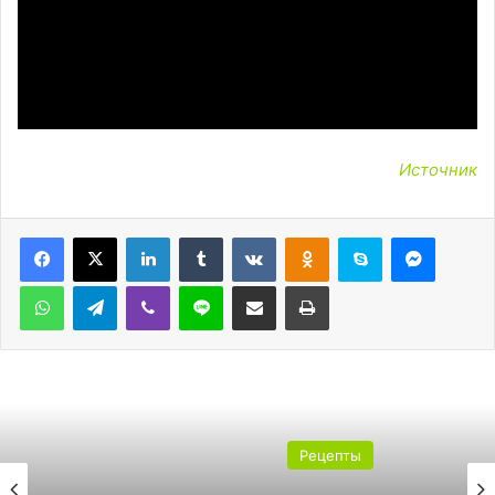
Источник
LinkedIn
Tumblr
Вконтакте
Одноклассники
Skype
Messen
WhatsApp
Telegram
Viber
Line
Поделиться через электронную почту
Печатать
Рецепты