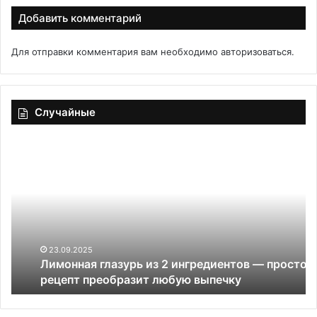
Добавить комментарий
Для отправки комментария вам необходимо
авторизоваться
.
Случайные
Лимонная
Ру
глазурь
ко
из
из
2
ка
ингредиентов
и
—
мя
простой
се
рецепт
хр
23.09.2025
Лимонная глазурь из 2 ингредиентов — простой
преобразит
ко
рецепт преобразит любую выпечку
любую
и
выпечку
не
на