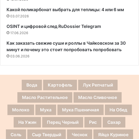
Какой поликарбонат выбрать для теплицы: 4 или 6 мм
03.07.2026
OSINT и цифровой след RuDossier Telegram
17.06.2026
Как заказать свежие суши и роллы в Чайковском за 30
минут и почему это стоит попробовать попробовать
03.06.2026
Вода
Картофель
Лук Репчатый
Масло Растительное
Масло Сливочное
Молоко
Мука
Мука Пшеничная
На Обед
На Ужин
Перец Черный
Рис
Сахар
Соль
Сыр Твердый
Чеснок
Яйцо Куриное