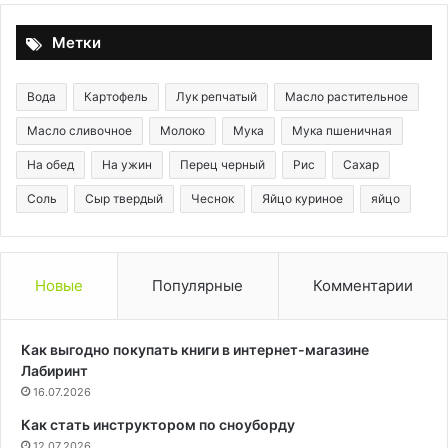
ко
та
Метки
во
рт
Вода
Картофель
Лук репчатый
Масло растительное
Масло сливочное
Молоко
Мука
Мука пшеничная
На обед
На ужин
Перец черный
Рис
Сахар
Соль
Сыр твердый
Чеснок
Яйцо куриное
яйцо
Новые
Популярные
Комментарии
Как выгодно покупать книги в интернет-магазине
Лабиринт
16.07.2026
Как стать инструктором по сноуборду
12.07.2026