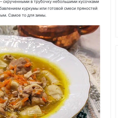
 — скрученными в трубочку небольшими кусочками
—
Лимонная глазурь из 2
простой
обавлением куркумы или готовой смеси пряностей
ингредиентов — простой
рецепт
ным. Самое то для зимы.
рецепт преобразит любую
преобразит
о-ресторанному
выпечку
любую
выпечку