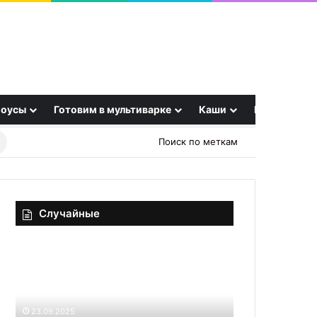
оусы
Готовим в мультиварке
Каши
Еще
Найти
Поиск по меткам
рецепт
Случайные
Нашли
Хотите
плесень
крепкие
в
кости?
чернике
Тогда
или
в
25.09.2025