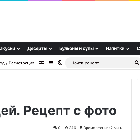
акуски
Десерты
Бульоны и супы
Напитки
С
Случайная статья
Sidebar
Switch skin
од / Регистрация
ей. Рецепт с фото
Лимонная
глазурь
из
0
246
Время чтения: 2 мин.
2
ингредиентов
23.09.2025