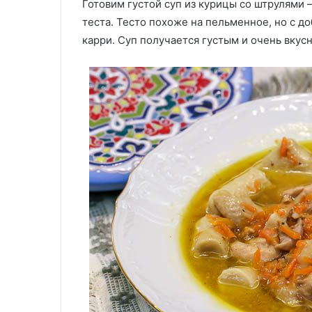
Готовим густой суп из курицы со штрулями
повар
25.09.2025
раскрыл
теста. Тесто похоже на пельменное, но с д
Минералка для закваски
важные
карри. Суп получается густым и очень вкус
огурцов? Шеф-повар раскрыл
нюансы
29.05.2020
важные нюансы
Пивной кляр п