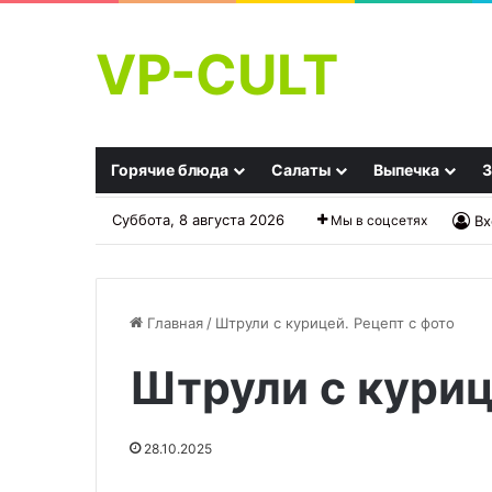
VP-CULT
Горячие блюда
Салаты
Выпечка
З
Суббота, 8 августа 2026
Мы в соцсетях
Вх
Главная
/
Штрули с курицей. Рецепт с фото
Штрули с куриц
Минералка
Пивной
для
кляр
закваски
по-
28.10.2025
огурцов?
ресторанному
Шеф-