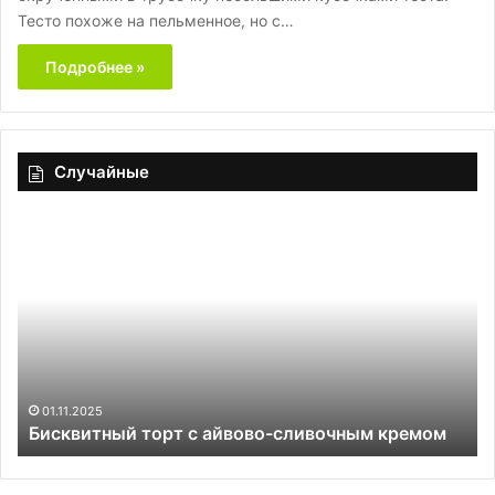
Тесто похоже на пельменное, но с…
Подробнее »
Случайные
Бисквитный
Са
торт
«В
с
айвово-
сливочным
кремом
01.11.2025
Бисквитный торт с айвово-сливочным кремом