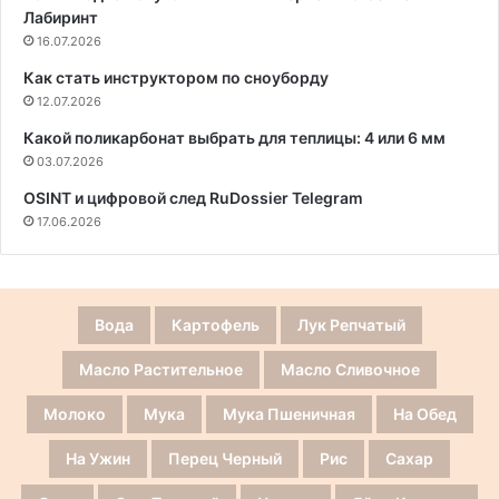
Лабиринт
16.07.2026
Как стать инструктором по сноуборду
12.07.2026
Какой поликарбонат выбрать для теплицы: 4 или 6 мм
03.07.2026
OSINT и цифровой след RuDossier Telegram
17.06.2026
Вода
Картофель
Лук Репчатый
Масло Растительное
Масло Сливочное
Молоко
Мука
Мука Пшеничная
На Обед
На Ужин
Перец Черный
Рис
Сахар