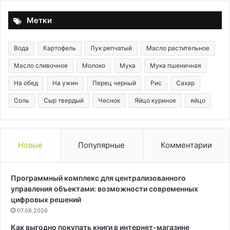
Метки
Вода
Картофель
Лук репчатый
Масло растительное
Масло сливочное
Молоко
Мука
Мука пшеничная
На обед
На ужин
Перец черный
Рис
Сахар
Соль
Сыр твердый
Чеснок
Яйцо куриное
яйцо
Новые
Популярные
Комментарии
Программный комплекс для централизованного
управления объектами: возможности современных
цифровых решений
07.08.2026
Как выгодно покупать книги в интернет-магазине