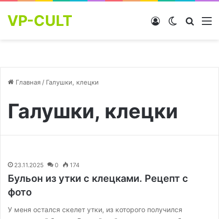
VP-CULT
Войти
Switch skin
Найти
М
Главная
/
Галушки, клецки
Галушки, клецки
23.11.2025
0
174
Бульон из утки с клецками. Рецепт с
фото
У меня остался скелет утки, из которого получился