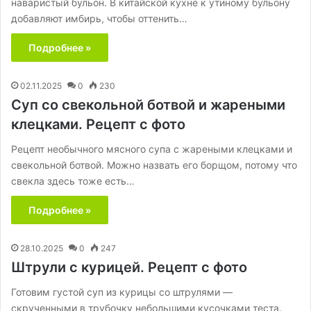
наваристый бульон. В китайской кухне к утиному бульону
добавляют имбирь, чтобы оттенить…
Подробнее »
02.11.2025
0
230
Суп со свекольной ботвой и жареными
клецками. Рецепт с фото
Рецепт необычного мясного супа с жареными клецками и
свекольной ботвой. Можно назвать его борщом, потому что
свекла здесь тоже есть…
Подробнее »
28.10.2025
0
247
Штрули с курицей. Рецепт с фото
Готовим густой суп из курицы со штрулями —
скрученными в трубочку небольшими кусочками теста.