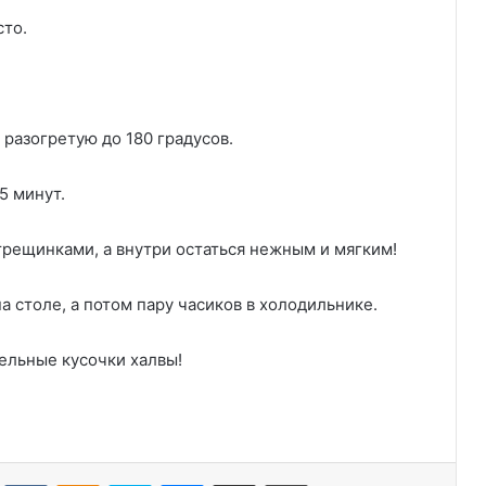
сто.
, разогретую до 180 градусов.
5 минут.
рещинками, а внутри остаться нежным и мягким!
 столе, а потом пару часиков в холодильнике.
ельные кусочки халвы!
Tumblr
Вконтакте
Одноклассники
Skype
Messenger
Поделиться через электронную почту
Печатать