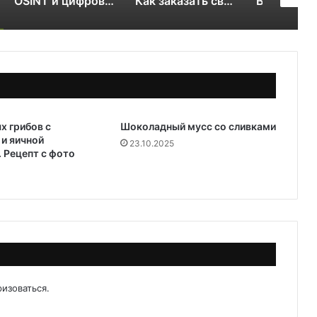
OSINT и цифровой след RuDossier Telegram
Как заказать свежие суши и роллы в Чайковском за 30 минут и почему это стоит попробовать попробовать
Вяленые сливы — солнечная алхимия вкуса
х грибов с
Шоколадный мусс со сливками
и яичной
23.10.2025
 Рецепт с фото
ризоваться
.