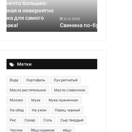
домашняя
20.09.2025
аджика
но
Натуральн
иммуностим
12.12.2025
Свинина по-будапештски
способна д
Метки
Вода
Картофель
Лук репчатый
Масло растительное
Масло сливочное
Молоко
Мука
Мука пшеничная
На обед
На ужин
Перец черный
Рис
Сахар
Соль
Сыр твердый
Чеснок
Яйцо куриное
яйцо