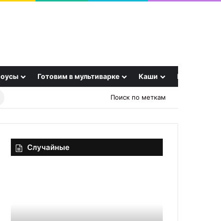
оусы
Готовим в мультиварке
Каши
Еще
Найти
Поиск по меткам
рецепт
Случайные
Свинина
Натуральный
по-
иммуностимулято
будапештски
на
что
способна