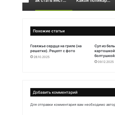
Как стать инструктором по сноуборду
Какой поликарбонат выбрать для теплицы: 4 или 6 мм
Похожие статьи
Говяжье сердце на гриле (на
Суп из белы
решетке). Рецепт с фото
картошкой 
болтушкой.
28.10.2025
09.12.2025
Добавить комментарий
Для отправки комментария вам необходимо
авто