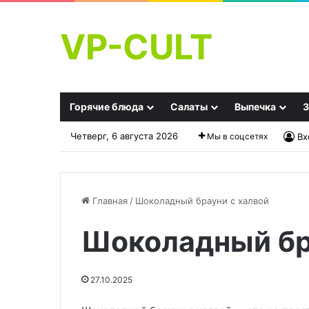
VP-CULT
Горячие блюда
Салаты
Выпечка
З
Четверг, 6 августа 2026
Мы в соцсетях
Вх
Главная
/
Шоколадный брауни с халвой
Шоколадный бр
Весь
Просроченные
секрет
продукты
в
стали
27.10.2025
воде:
выявляется
шеф-
чаще: