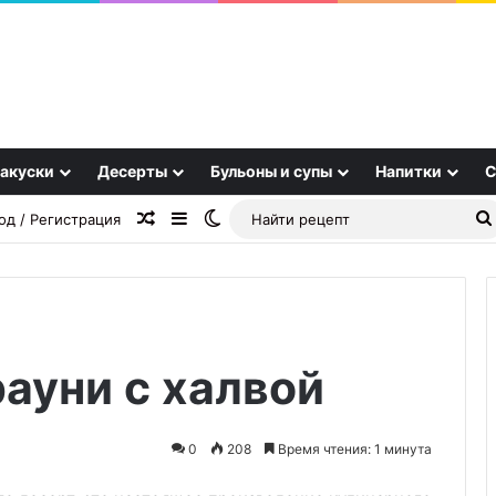
акуски
Десерты
Бульоны и супы
Напитки
С
Случайная статья
Sidebar
Switch skin
од / Регистрация
ауни с халвой
Не
колбаса,
а
0
208
Время чтения: 1 минута
нечто
большее:
28.10.2025