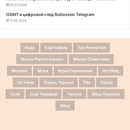
03.07.2026
OSINT и цифровой след RuDossier Telegram
17.06.2026
Вода
Картофель
Лук Репчатый
Масло Растительное
Масло Сливочное
Молоко
Мука
Мука Пшеничная
На Обед
На Ужин
Перец Черный
Рис
Сахар
Соль
Сыр Твердый
Чеснок
Яйцо Куриное
Яйцо