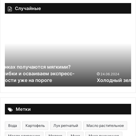
Случайные
Холодный
Го
зеленый
«В
суп
в
с
сл
орехами
те
се
пр
ан
кл
24.06.2024
Холодный зеленый суп с орехами
дл
до
по
Метки
Вода
Картофель
Лук репчатый
Масло растительное
Масло сливочное
Молоко
Мука
Мука пшеничная