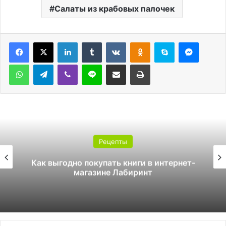
Салаты из крабовых палочек
LinkedIn
Tumblr
Вконтакте
Одноклассники
Skype
Messen
WhatsApp
Telegram
Viber
Line
Поделиться через электронную почту
Печатать
Рецепты
Как стать инструктором по сноуборду