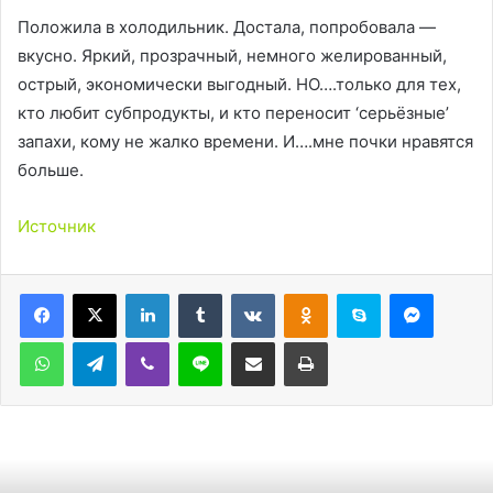
Положила в холодильник. Достала, попробовала —
вкусно. Яркий, прозрачный, немного желированный,
острый, экономически выгодный. НО….только для тех,
кто любит субпродукты, и кто переносит ‘серьёзные’
запахи, кому не жалко времени. И….мне почки нравятся
больше.
Источник
LinkedIn
Tumblr
Вконтакте
Одноклассники
Skype
Messen
WhatsApp
Telegram
Viber
Line
Поделиться через электронную почту
Печатать