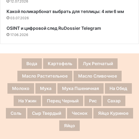
12.07.2026
Какой поликарбонат выбрать для теплицы: 4 или 6 мм
03.07.2026
OSINT и цифровой след RuDossier Telegram
17.06.2026
Вода
Картофель
Лук Репчатый
Масло Растительное
Масло Сливочное
Молоко
Мука
Мука Пшеничная
На Обед
На Ужин
Перец Черный
Рис
Сахар
Соль
Сыр Твердый
Чеснок
Яйцо Куриное
Яйцо