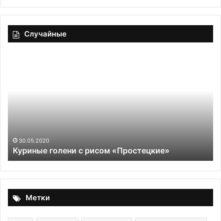
Случайные
Куриные
За
голени
ка
с
«Ч
рисом
сы
«Простецкие»
30.05.2020
Куриные голени с рисом «Простецкие»
Метки