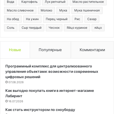
Вода
Картофель
Лук репчатый
Масло растительное
Масло сливочное
Молоко
Мука
Мука пшеничная
На обед
На ужин
Перец черный
Рис
Сахар
Соль
Сыр твердый
Чеснок
Яйцо куриное
яйцо
Новые
Популярные
Комментарии
Программный комплекс для централизованного
управления объектами: возможности современных
цифровых решений
07.08.2026
Как выгодно покупать книги в интернет-магазине
Лабиринт
16.07.2026
Как стать инструктором по сноуборду