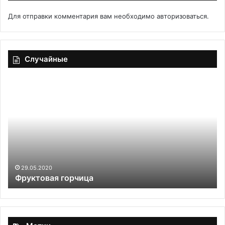
Для отправки комментария вам необходимо
авторизоваться
.
Случайные
Фруктовая
Б
горчица
с
мя
го
кл
29.05.2020
Фруктовая горчица