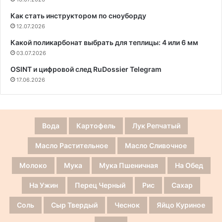
Как стать инструктором по сноуборду
12.07.2026
Какой поликарбонат выбрать для теплицы: 4 или 6 мм
03.07.2026
OSINT и цифровой след RuDossier Telegram
17.06.2026
Вода
Картофель
Лук Репчатый
Масло Растительное
Масло Сливочное
Молоко
Мука
Мука Пшеничная
На Обед
На Ужин
Перец Черный
Рис
Сахар
Соль
Сыр Твердый
Чеснок
Яйцо Куриное