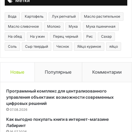
Метки
Вода
Картофель
Лук репчатый
Масло растительное
Масло сливочное
Молоко
Мука
Мука пшеничная
На обед
На ужин
Перец черный
Рис
Сахар
Соль
Сыр твердый
Чеснок
Яйцо куриное
яйцо
Новые
Популярные
Комментарии
Программный комплекс для централизованного
управления объектами: возможности современных
цифровых решений
07.08.2026
Как выгодно покупать книги в интернет-магазине
Лабиринт
16.07.2026