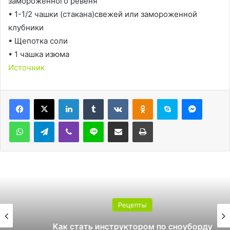
замороженного ревеня
• 1-1/2 чашки (стакана)свежей или замороженной
клубники
• Щепотка соли
• 1 чашка изюма
Источник
LinkedIn
Tumblr
Вконтакте
Одноклассники
Skype
Messen
WhatsApp
Telegram
Viber
Line
Поделиться через электронную почту
Печатать
Рецепты
Как стать инструктором по сноуборду