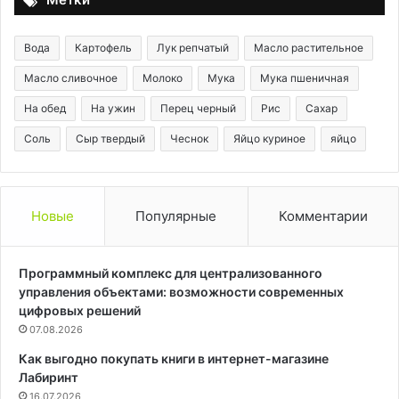
Вода
Картофель
Лук репчатый
Масло растительное
Масло сливочное
Молоко
Мука
Мука пшеничная
На обед
На ужин
Перец черный
Рис
Сахар
Соль
Сыр твердый
Чеснок
Яйцо куриное
яйцо
Новые
Популярные
Комментарии
Программный комплекс для централизованного
управления объектами: возможности современных
цифровых решений
07.08.2026
Как выгодно покупать книги в интернет-магазине
Лабиринт
16.07.2026