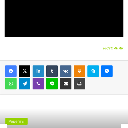
Источник
LinkedIn
Tumblr
Вконтакте
Одноклассники
Skype
Messen
WhatsApp
Telegram
Viber
Line
Поделиться через электронную почту
Печатать
Рецепты