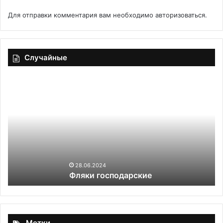
Для отправки комментария вам необходимо
авторизоваться
.
Случайные
Фляки
Ср
господарские
дл
по
бо
не
ну
—
вс
2
28.06.2024
Фляки господарские
пр
с
ку
ег
за
Метки