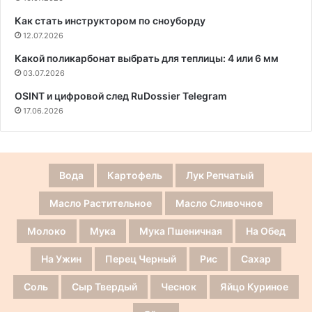
Как стать инструктором по сноуборду
12.07.2026
Какой поликарбонат выбрать для теплицы: 4 или 6 мм
03.07.2026
OSINT и цифровой след RuDossier Telegram
17.06.2026
Вода
Картофель
Лук Репчатый
Масло Растительное
Масло Сливочное
Молоко
Мука
Мука Пшеничная
На Обед
На Ужин
Перец Черный
Рис
Сахар
Соль
Сыр Твердый
Чеснок
Яйцо Куриное