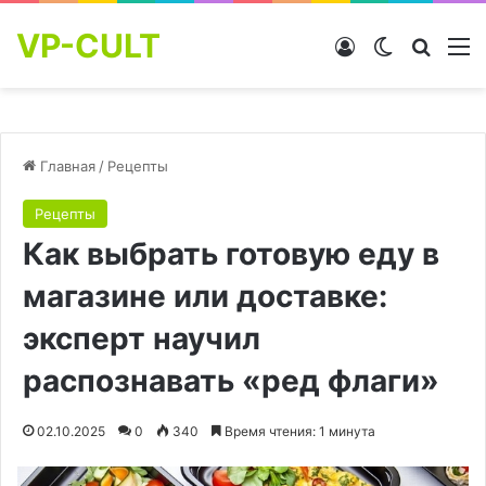
VP-CULT
Войти
Switch skin
Найти
М
Главная
/
Рецепты
Рецепты
Как выбрать готовую еду в
магазине или доставке:
эксперт научил
распознавать «ред флаги»
02.10.2025
0
340
Время чтения: 1 минута