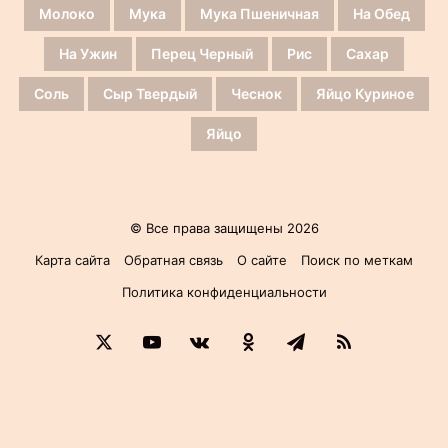
Молоко
Мука
Мука Пшеничная
На Обед
На Ужин
Перец Черный
Рис
Сахар
Соль
Сыр Твердый
Чеснок
Яйцо Куриное
Яйцо
© Все права защищены 2026
Карта сайта
Обратная связь
О сайте
Поиск по меткам
Политика конфиденциальности
X
YouTube
vk.com
Одноклассники
Telegram
RSS