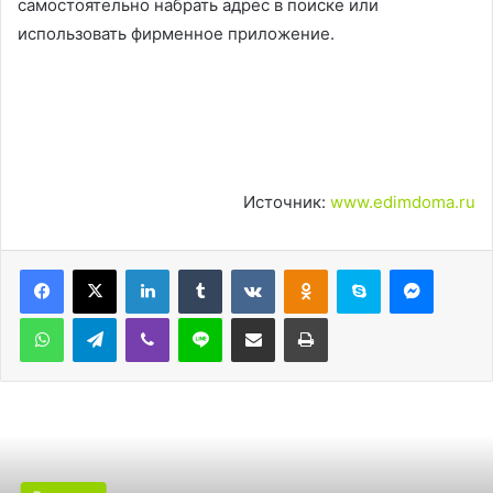
самостоятельно набрать адрес в поиске или
использовать фирменное приложение.
Источник:
www.edimdoma.ru
LinkedIn
Tumblr
Вконтакте
Одноклассники
Skype
Messen
WhatsApp
Telegram
Viber
Line
Поделиться через электронную почту
Печатать
Рецепты