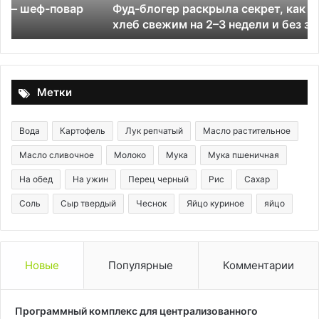
Фуд-блогер раскрыла секрет, как сохранить
на
де
хлеб свежим на 2–3 недели и без заморозки
2–
по
3
из
недели
по
и
без
Метки
заморозки
Вода
Картофель
Лук репчатый
Масло растительное
Масло сливочное
Молоко
Мука
Мука пшеничная
На обед
На ужин
Перец черный
Рис
Сахар
Соль
Сыр твердый
Чеснок
Яйцо куриное
яйцо
Новые
Популярные
Комментарии
Программный комплекс для централизованного