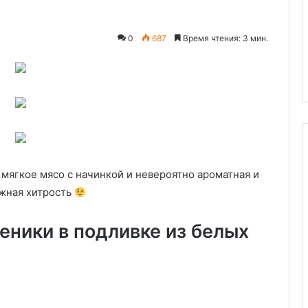
восстановлению
организма
тдых в Дубае:
08.11.2025
тям
0
687
Время чтения: 3 мин.
Снятие ломки: первый шаг к
тельностям
восстановлению организма
мягкое мясо с начинкой и невероятно ароматная и
ажная хитрость
еники в подливке из белых