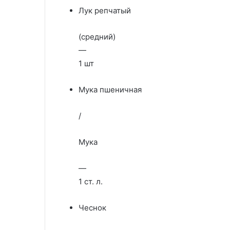
Лук репчатый
(средний)
—
1 шт
Мука пшеничная
/
Мука
—
1 ст. л.
Чеснок