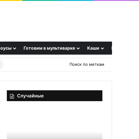
оусы
Готовим в мультиварке
Каши
Еще
Найти
Поиск по меткам
рецепт
Случайные
Салат
29
«Куриное
сентября
царство»
—
День
29.09.2025
печенья:
29 сентябр