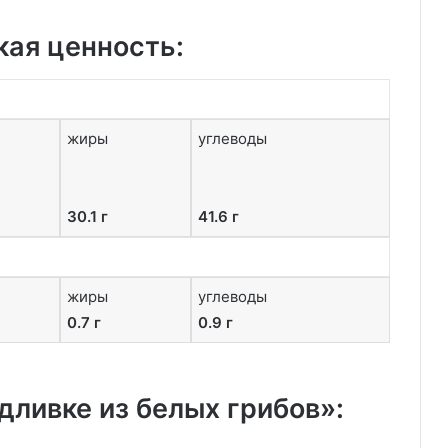
кая ценность:
жиры
углеводы
30.1 г
41.6 г
жиры
углеводы
0.7 г
0.9 г
дливке из белых грибов»: