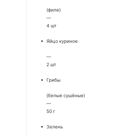
(филе)
—
4 шт
Яйцо куриное
—
2 шт
Грибы
(белые сушёные)
—
50 г
Зелень