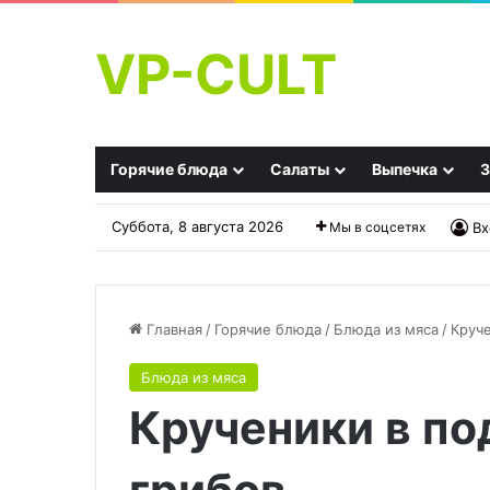
VP-CULT
Горячие блюда
Салаты
Выпечка
З
Суббота, 8 августа 2026
Мы в соцсетях
Вх
Главная
/
Горячие блюда
/
Блюда из мяса
/
Круче
Блюда из мяса
Фляки
Как
Крученики в по
господарские
провести
отдых
в
Дубае: