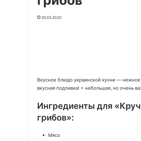
грибов
гид
18.11.2025
по
Как провести о
достопримечательнос
29.05.2020
гид по
28.06.2024
Фляки господарские
достопримеча
Вкусное блюдо украинской кухни — нежное 
вкусная подливка! + небольшая, но очень в
Ингредиенты для «Круч
грибов»:
Мясо