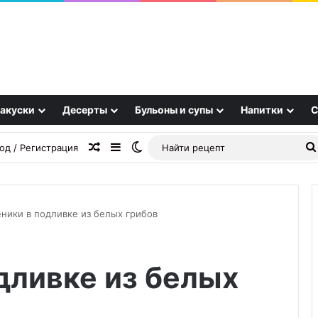
акуски
Десерты
Бульоны и супы
Напитки
С
Случайная статья
Sidebar
Switch skin
од / Регистрация
ники в подливке из белых грибов
Снятие
дливке из белых
ломки:
первый
шаг
к