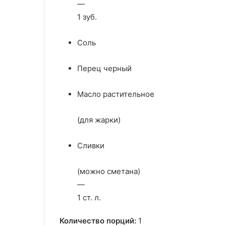
—
1 зуб.
Соль
Перец черный
Масло растительное
(для жарки)
Сливки
(можно сметана)
—
1 ст. л.
Количество порций:
1