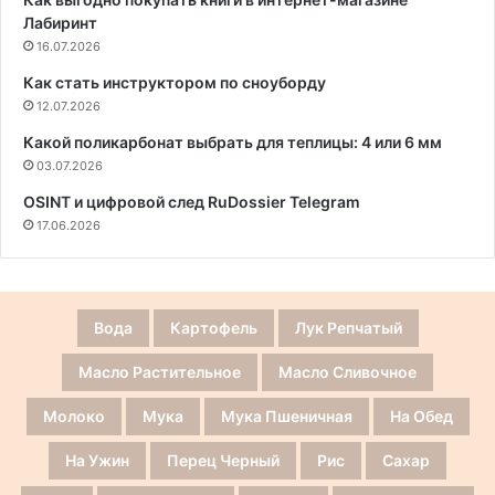
Лабиринт
16.07.2026
Как стать инструктором по сноуборду
12.07.2026
Какой поликарбонат выбрать для теплицы: 4 или 6 мм
03.07.2026
OSINT и цифровой след RuDossier Telegram
17.06.2026
Вода
Картофель
Лук Репчатый
Масло Растительное
Масло Сливочное
Молоко
Мука
Мука Пшеничная
На Обед
На Ужин
Перец Черный
Рис
Сахар