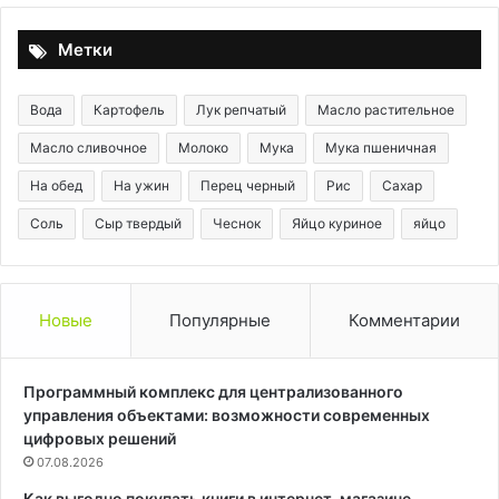
Метки
Вода
Картофель
Лук репчатый
Масло растительное
Масло сливочное
Молоко
Мука
Мука пшеничная
На обед
На ужин
Перец черный
Рис
Сахар
Соль
Сыр твердый
Чеснок
Яйцо куриное
яйцо
Новые
Популярные
Комментарии
Программный комплекс для централизованного
управления объектами: возможности современных
цифровых решений
07.08.2026
Как выгодно покупать книги в интернет-магазине