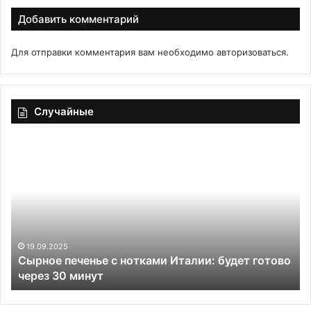
Добавить комментарий
Для отправки комментария вам необходимо
авторизоваться
.
Случайные
Сырное
Ес
печенье
в
с
жв
нотками
вр
Италии:
до
будет
Га
готово
Ка
через
ра
19.09.2025
Сырное печенье с нотками Италии: будет готово
30
со
через 30 минут
минут
«р