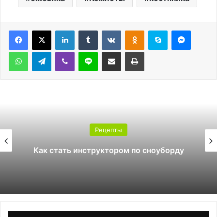
LinkedIn
Tumblr
Вконтакте
Одноклассники
Skype
Messen
WhatsApp
Telegram
Viber
Line
Поделиться через электронную почту
Печатать
Рецепты
Как стать инструктором по сноуборду