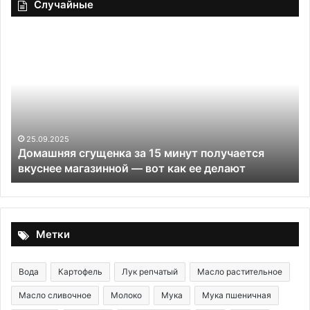
Случайные
Домашняя
По
сгущенка
со
за
«П
15
минут
получается
вкуснее
магазинной
25.09.2025
Домашняя сгущенка за 15 минут получается
—
вкуснее магазинной — вот как ее делают
вот
как
ее
делают
Метки
Вода
Картофель
Лук репчатый
Масло растительное
Масло сливочное
Молоко
Мука
Мука пшеничная