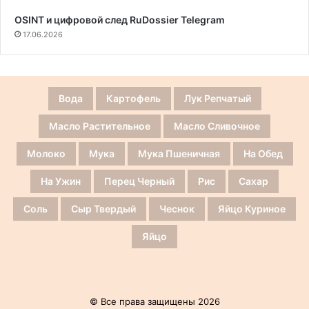
OSINT и цифровой след RuDossier Telegram
17.06.2026
Вода
Картофель
Лук Репчатый
Масло Растительное
Масло Сливочное
Молоко
Мука
Мука Пшеничная
На Обед
На Ужин
Перец Черный
Рис
Сахар
Соль
Сыр Твердый
Чеснок
Яйцо Куриное
Яйцо
© Все права защищены 2026