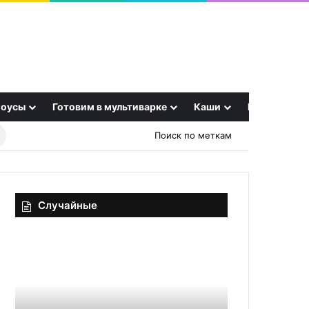
оусы
Готовим в мультиварке
Каши
Еще
Найти
Поиск по меткам
рецепт
Случайные
Торт
Усильте
«Лимонный
пользу
мохито»
по
рекомендациям
от
30.09.2025