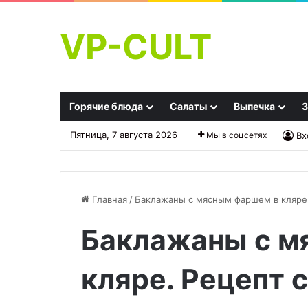
VP-CULT
Горячие блюда
Салаты
Выпечка
З
Пятница, 7 августа 2026
Мы в соцсетях
Вх
Главная
/
Баклажаны с мясным фаршем в кляре.
Баклажаны с м
Русская
Картошка,
кухня
запечённая
в
со
кляре. Рецепт 
ресторанах:
свининой
традиции
и