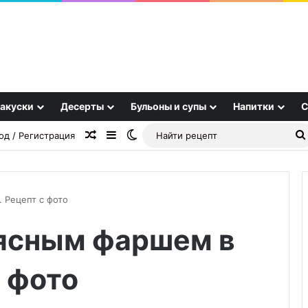
акуски
Десерты
Бульоны и супы
Напитки
С
Случайная статья
Sidebar
Switch skin
од / Регистрация
 Рецепт с фото
ясным фаршем в
Как
выгодно
купить
с фото
картофель
оптом