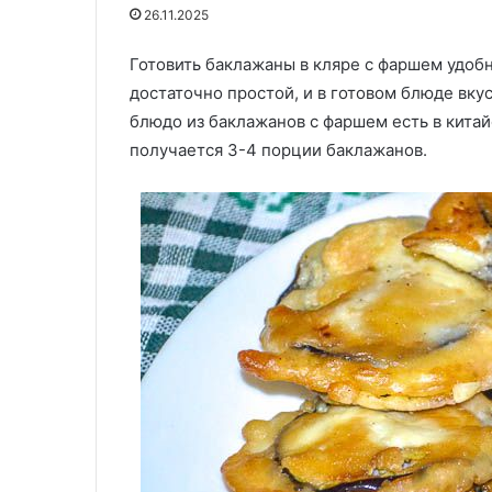
и
тыквой
20.11.2025
26.11.2025
современные
Русская кухня в ресторанах:
20.11.2025
интерпретации
традиции и современные
Готовить баклажаны в кляре с фаршем удобн
Картошка, зап
интерпретации
свининой и ты
достаточно простой, и в готовом блюде вку
блюдо из баклажанов с фаршем есть в китай
получается 3-4 порции баклажанов.