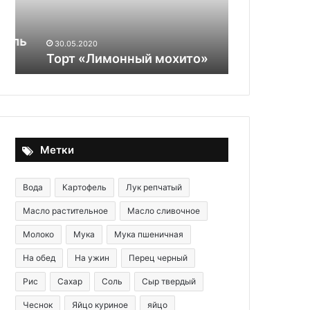
бразильских
Усильте пол
диетологов:
рекомендац
3
ь
бразильских
30.05.2020
совета
Торт «Лимонный мохито»
совета для
для
кофеманов
Метки
Вода
Картофель
Лук репчатый
Масло растительное
Масло сливочное
Молоко
Мука
Мука пшеничная
На обед
На ужин
Перец черный
Рис
Сахар
Соль
Сыр твердый
Чеснок
Яйцо куриное
яйцо