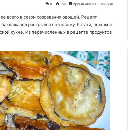
0
156
Время чтения: 1 минута
30.11.2025
ее всего в сезон созревания овощей. Рецепт
ечённая со
Как выгодно купить картофел
квой
оптом
с баклажанов раскрылся по-новому. Кстати, похожее
ской кухне. Из перечисленных в рецепте продуктов