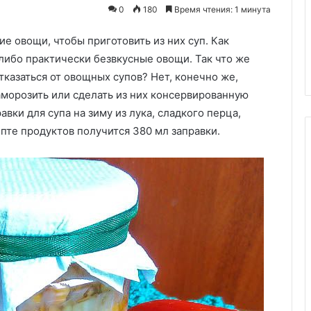
смородины
о! Обзор на
0
180
Время чтения: 1 минута
огурчики от
30.06.2024
 овощи, чтобы приготовить из них суп. Как
 звезды Памелы
Варенье-желе из крыжовника
и смородины
 либо практически безвкусные овощи. Так что же
казаться от овощных супов? Нет, конечно же,
аморозить или сделать из них консервированную
вки для супа на зиму из лука, сладкого перца,
пте продуктов получится 380 мл заправки.