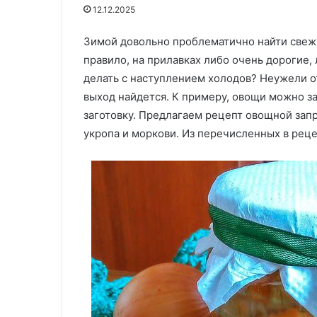
манделах
огурчики
Изумительно, н
29.05.2020
12.12.2025
и
от
Куриный бульон с фарфелах и
маринованные 
завитушки
голливудской
манделах и завитушки с
Зимой довольно проблематично найти свежие
голливудской
с
звезды
курицей
Андерсон
правило, на прилавках либо очень дорогие,
курицей
Памелы
Андерсон
делать с наступлением холодов? Неужели от
выход найдется. К примеру, овощи можно з
заготовку. Предлагаем рецепт овощной запра
укропа и моркови. Из перечисленных в реце