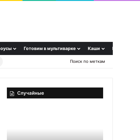
оусы
Готовим в мультиварке
Каши
Еще
Найти
Поиск по меткам
рецепт
Случайные
Тушеная
«Баночку
рыба
открыл
в
—
сметанном
и
соусе
готово!»: