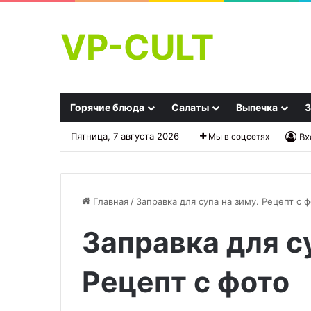
VP-CULT
Горячие блюда
Салаты
Выпечка
З
Пятница, 7 августа 2026
Мы в соцсетях
Вх
Главная
/
Заправка для супа на зиму. Рецепт с 
Заправка для су
Куриный
Изумительно,
бульон
но!
с
Обзор
Рецепт с фото
фарфелах
на
и
маринованные
30.09.2025