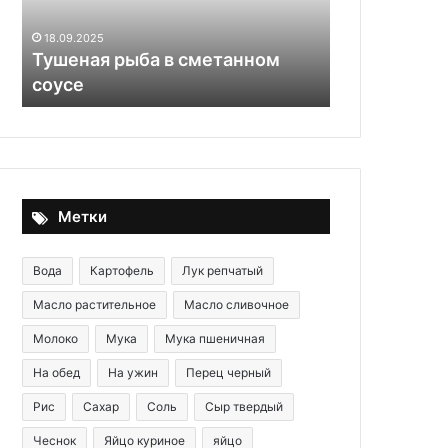
рецепт
24.09.2025
витаминного
«Баночку от
18.09.2025
салата
Тушеная рыба в сметанном
рецепт вит
на
соусе
зиму
зиму
Метки
Вода
Картофель
Лук репчатый
Масло растительное
Масло сливочное
Молоко
Мука
Мука пшеничная
На обед
На ужин
Перец черный
Рис
Сахар
Соль
Сыр твердый
Чеснок
Яйцо куриное
яйцо