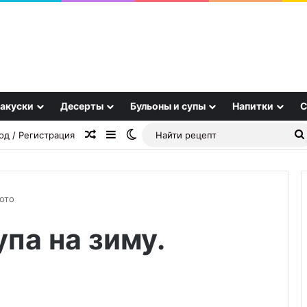
акуски
Десерты
Бульоны и супы
Напитки
С
Случайная статья
Sidebar
Switch skin
од / Регистрация
фото
па на зиму.
Варенье-
желе
из
крыжовника
и