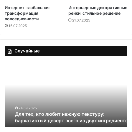
Интернет: глобальная
Интерьерные декоративные
трансформация
рейки: стильное решение
повседневности
21.07.2025
15.07.2025
Случайные
Для
Се
тех,
ба
кто
пи
любит
бо
нежную
яб
текстуру:
м
бархатистый
те
десерт
—
24.09.2025
Для тех, кто любит нежную текстуру:
всего
и
бархатистый десерт всего из двух ингредиентов
из
ре
двух
от