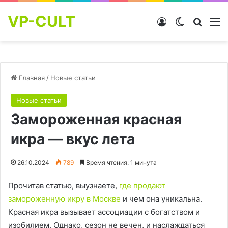
VP-CULT
Войти
Switch skin
Найти
М
Главная
/
Новые статьи
Новые статьи
Замороженная красная
икра — вкус лета
26.10.2024
789
Время чтения: 1 минута
Прочитав статью, выузнаете,
где продают
замороженную икру в Москве
и чем она уникальна.
Красная икра вызывает ассоциации с богатством и
изобилием. Однако, сезон не вечен, и наслаждаться