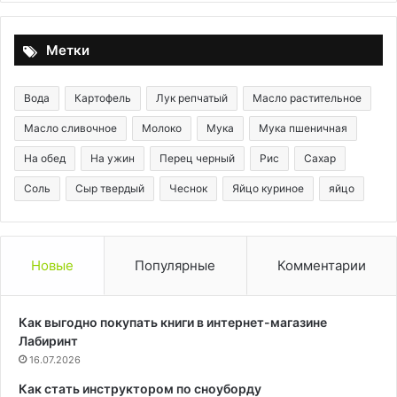
ингредиентов
ко
вс
в
Метки
во
Вода
Картофель
Лук репчатый
Масло растительное
Масло сливочное
Молоко
Мука
Мука пшеничная
На обед
На ужин
Перец черный
Рис
Сахар
Соль
Сыр твердый
Чеснок
Яйцо куриное
яйцо
Новые
Популярные
Комментарии
Как выгодно покупать книги в интернет-магазине
Лабиринт
16.07.2026
Как стать инструктором по сноуборду