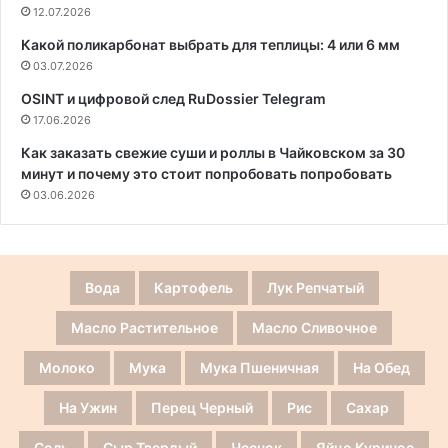
12.07.2026
Какой поликарбонат выбрать для теплицы: 4 или 6 мм
03.07.2026
OSINT и цифровой след RuDossier Telegram
17.06.2026
Как заказать свежие суши и роллы в Чайковском за 30
минут и почему это стоит попробовать попробовать
03.06.2026
Вода
Картофель
Лук Репчатый
Масло Растительное
Масло Сливочное
Молоко
Мука
Мука Пшеничная
На Обед
На Ужин
Перец Черный
Рис
Сахар
Соль
Сыр Твердый
Чеснок
Яйцо Куриное