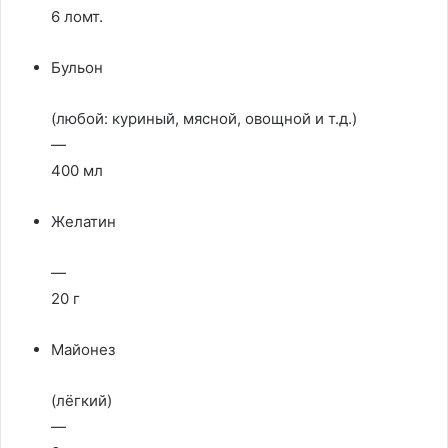
6 ломт.
Бульон
(любой: куриный, мясной, овощной и т.д.)
—
400 мл
Желатин
—
20 г
Майонез
(лёгкий)
—