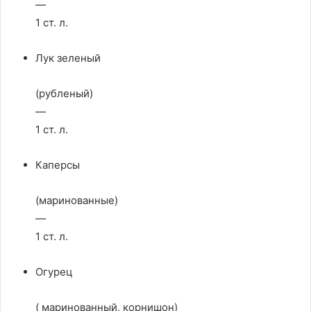
—
1 ст. л.
Лук зеленый
(рубленый)
—
1 ст. л.
Каперсы
(маринованные)
—
1 ст. л.
Огурец
( маринованный, корнишон)