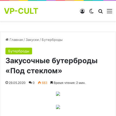
VP-CULT
Войти
Switch skin
Найти
М
Главная
/
Закуски
/
Бутерброды
Бутерброды
Закусочные бутерброды
«Под стеклом»
29.05.2020
0
683
Время чтения: 2 мин.