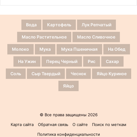
Вода
Картофель
Лук Репчатый
Масло Растительное
Масло Сливочное
Молоко
Мука
Мука Пшеничная
На Обед
На Ужин
Перец Черный
Рис
Сахар
Соль
Сыр Твердый
Чеснок
Яйцо Куриное
Яйцо
© Все права защищены 2026
Карта сайта
Обратная связь
О сайте
Поиск по меткам
Политика конфиденциальности