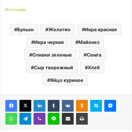
Источник
Бульон
Желатин
Икра красная
Икра черная
Майонез
Оливки зеленые
Семга
Сыр творожный
Хлеб
Яйцо куриное
LinkedIn
Tumblr
Вконтакте
Одноклассники
Skype
Messen
WhatsApp
Telegram
Viber
Line
Поделиться через электронную почту
Печатать