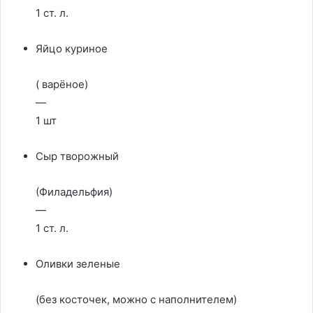
1 ст. л.
Яйцо куриное
( варёное)
—
1 шт
Сыр творожный
(Филадельфия)
—
1 ст. л.
Оливки зеленые
(без косточек, можно с наполнителем)