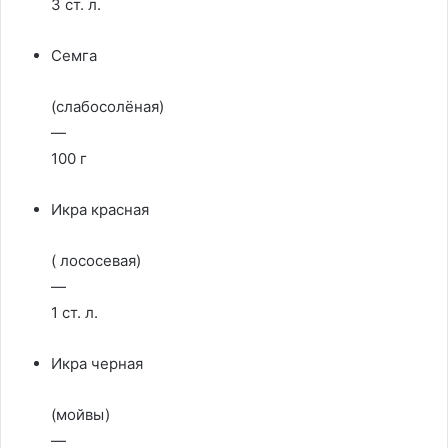
3 ст. л.
Семга
(слабосолёная)
—
100 г
Икра красная
( лососевая)
—
1 ст. л.
Икра черная
(мойвы)
—