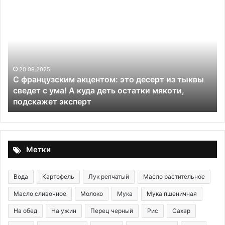
С
Бр
французским
ли
акцентом:
это
десерт
из
тыквы
20.09.2025
С французским акцентом: это десерт из тыквы
сведет
сведет с ума! А куда деть остатки мякоти,
с
подскажет эксперт
ума!
А
куда
деть
остатки
Метки
мякоти,
подскажет
эксперт
Вода
Картофель
Лук репчатый
Масло растительное
Масло сливочное
Молоко
Мука
Мука пшеничная
На обед
На ужин
Перец черный
Рис
Сахар