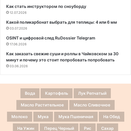
Как стать инструктором по сноуборду
12.07.2026
Какой поликарбонат выбрать для теплицы: 4 или 6 мм
03.07.2026
OSINT и цифровой след RuDossier Telegram
17.06.2026
Как заказать свежие суши и роллы в Чайковском за 30
минут и почему это стоит попробовать попробовать
03.06.2026
Вода
Картофель
Лук Репчатый
Масло Растительное
Масло Сливочное
Молоко
Мука
Мука Пшеничная
На Обед
На Ужин
Перец Черный
Рис
Сахар