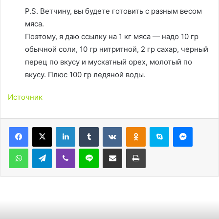
P.S. Ветчину, вы будете готовить с разным весом
мяса.
Поэтому, я даю ссылку на 1 кг мяса — надо 10 гр
обычной соли, 10 гр нитритной, 2 гр сахар, черный
перец по вкусу и мускатный орех, молотый по
вкусу. Плюс 100 гр ледяной воды.
Источник
LinkedIn
Tumblr
Вконтакте
Одноклассники
Skype
Messen
WhatsApp
Telegram
Viber
Line
Поделиться через электронную почту
Печатать
Новые статьи