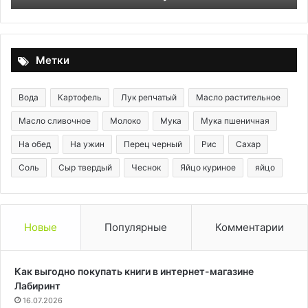
яз
Метки
Вода
Картофель
Лук репчатый
Масло растительное
Масло сливочное
Молоко
Мука
Мука пшеничная
На обед
На ужин
Перец черный
Рис
Сахар
Соль
Сыр твердый
Чеснок
Яйцо куриное
яйцо
Новые
Популярные
Комментарии
Как выгодно покупать книги в интернет-магазине
Лабиринт
16.07.2026