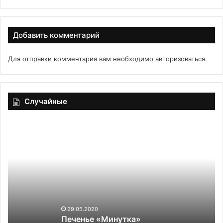
Добавить комментарий
Для отправки комментария вам необходимо
авторизоваться
.
Случайные
Печенье
Ст
«Минутка»
че
то
ос
ка
ше
по
ра
вк
29.05.2020
Печенье «Минутка»
го