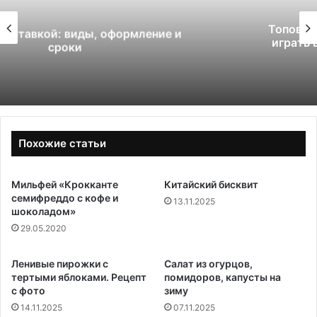
Топовый геймплей и ставки: как мелбет
играть в 2026-м, не промахнувшись ни
разу
Похожие статьи
Мильфей «Крокканте
Китайский бисквит
семифреддо с кофе и
13.11.2025
шоколадом»
29.05.2020
Ленивые пирожки с
Салат из огурцов,
тертыми яблоками. Рецепт
помидоров, капусты на
с фото
зиму
14.11.2025
07.11.2025