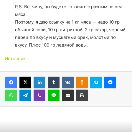
P.S. Ветчину, вы будете готовить с разным весом
мяса.
Поэтому, я даю ссылку на 1 кг мяса — надо 10 гр
обычной соли, 10 гр нитритной, 2 гр сахар, черный
перец по вкусу и мускатный орех, молотый по
вкусу. Плюс 100 гр ледяной воды.
Источник
LinkedIn
Tumblr
Вконтакте
Одноклассники
Skype
Messen
WhatsApp
Telegram
Viber
Line
Поделиться через электронную почту
Печатать