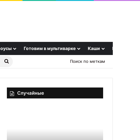
оусы
Готовим в мультиварке
Каши
Еще
Найти
Поиск по меткам
рецепт
Случайные
Горячие
«Колоссальное
бутерброды
количество
на
калия»:
сковороде
доктор
Мясников
30.09.2025