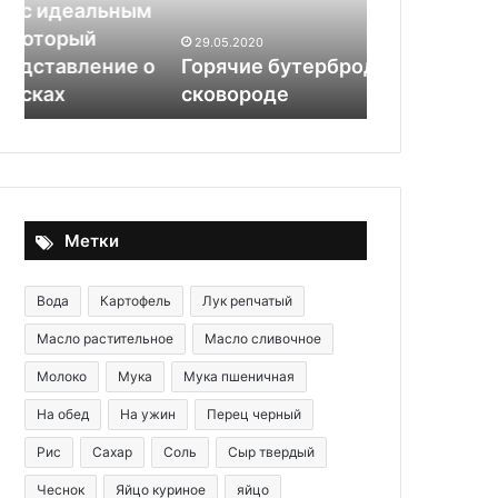
раскрыл,
м
«Колоссаль
что
калия»: до
29.05.2020
нужно
о
Горячие бутерброды на
раскрыл, чт
есть,
сковороде
чтобы стат
чтобы
стать
долгожителем
Метки
Вода
Картофель
Лук репчатый
Масло растительное
Масло сливочное
Молоко
Мука
Мука пшеничная
На обед
На ужин
Перец черный
Рис
Сахар
Соль
Сыр твердый
Чеснок
Яйцо куриное
яйцо