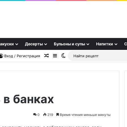
акуски
Десерты
Бульоны и супы
Напитки
С
Случайная статья
Sidebar
Switch skin
Вход / Регистрация
 в банках
Нежный,
сытный,
с
0
219
Время чтения меньше минуты
идеальным
балансом:
15.11.2025