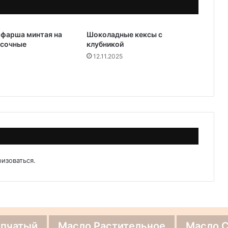
 фарша минтая на
Шоколадные кексы с
 сочные
клубникой
12.11.2025
ризоваться
.
епчатый
Масло Растительное
Масло 