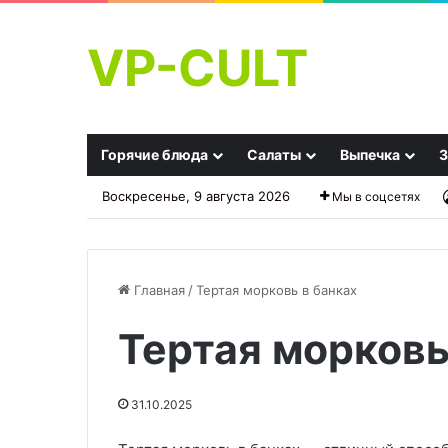
VP-CULT
Горячие блюда
Салаты
Выпечка
З
Воскресенье, 9 августа 2026
Мы в соцсетях
Главная
/
Тертая морковь в банках
Тертая морковь
Салат
Сбалансированное
«Счастье
меню
Моряка».
для
31.10.2025
Удивил
семьи
29.10.2025
сех,
на
Салат «Счастье Моряка».