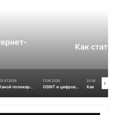
ь следующую
Рецепты
12.07.2026
уктором по сноуборду
17.06.2026
03.06.2026
17.03.20
выбрать для теплицы: 4 или 6 мм
OSINT и цифровой след RuDossier Telegram
Как заказать свежие суши и роллы в Чайковском за 30 минут и почему это стоит попробовать попробовать