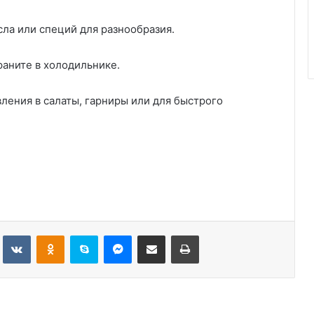
ла или специй для разнообразия.
аните в холодильнике.
вления в салаты, гарниры или для быстрого
Tumblr
Вконтакте
Одноклассники
Skype
Messenger
Поделиться через электронную почту
Печатать