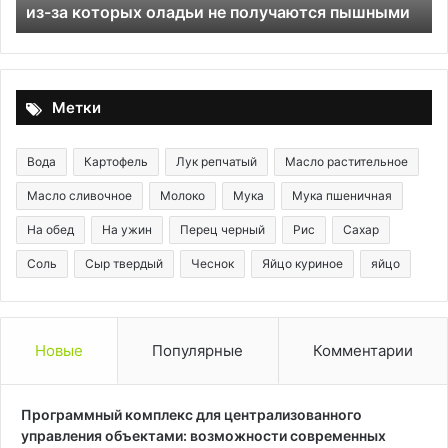
из-за которых оладьи не получаются пышными
по
оладьи
получ
не
из
получаются
поми
пышными
Метки
Вода
Картофель
Лук репчатый
Масло растительное
Масло сливочное
Молоко
Мука
Мука пшеничная
На обед
На ужин
Перец черный
Рис
Сахар
Соль
Сыр твердый
Чеснок
Яйцо куриное
яйцо
Новые
Популярные
Комментарии
Программный комплекс для централизованного
управления объектами: возможности современных