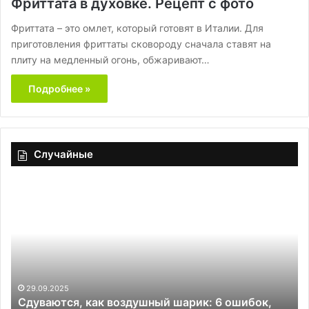
Фриттата в духовке. Рецепт с фото
Фриттата – это омлет, который готовят в Италии. Для
приготовления фриттаты сковороду сначала ставят на
плиту на медленный огонь, обжаривают…
Подробнее »
Случайные
Сдуваются,
Все-
как
таки
воздушный
ягода
шарик:
Шеф-
6
пова
ошибок,
Челм
из-
расск
26
Вс
за
какие
29.09.2025
Сдуваются, как воздушный шарик: 6 ошибок,
рас
которых
десе