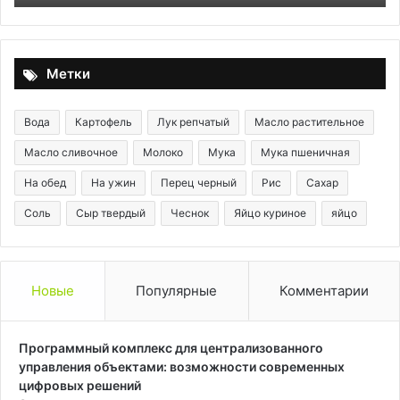
кр
Ре
ид
де
Метки
к
ча
Вода
Картофель
Лук репчатый
Масло растительное
Масло сливочное
Молоко
Мука
Мука пшеничная
На обед
На ужин
Перец черный
Рис
Сахар
Соль
Сыр твердый
Чеснок
Яйцо куриное
яйцо
Новые
Популярные
Комментарии
Программный комплекс для централизованного
управления объектами: возможности современных
цифровых решений