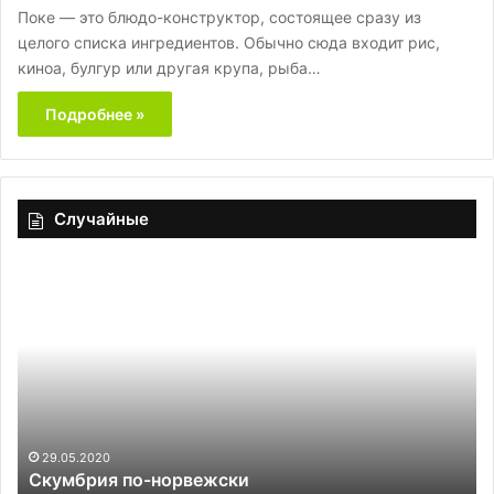
Поке — это блюдо-конструктор, состоящее сразу из
целого списка ингредиентов. Обычно сюда входит рис,
киноа, булгур или другая крупа, рыба…
Подробнее »
Случайные
Скумбрия
П
по-
не
норвежски
бы
н
би
то
с
пр
но
29.05.2020
Скумбрия по-норвежски
вк