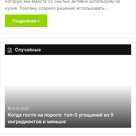
которую мы вместе со снытью активно используем на
кухне. Поэтому созрело решение использовать…
Подробнее »
Случайные
Когда
Н
гости
лю
на
св
пороге:
По
топ-5
пр
угощений
из
из
не
5
ра
01.10.2025
Когда гости на пороге: топ-5 угощений из 5
ингредиентов
по
ингредиентов и меньше
и
ке
меньше