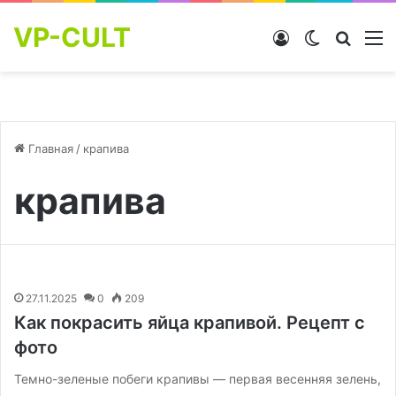
VP-CULT
Войти
Switch skin
Найти
М
Главная
/
крапива
крапива
27.11.2025
0
209
Как покрасить яйца крапивой. Рецепт с
фото
Темно-зеленые побеги крапивы — первая весенняя зелень,