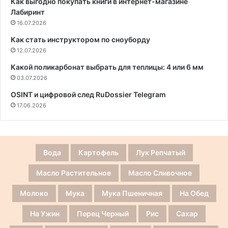
Как выгодно покупать книги в интернет-магазине
Лабиринт
16.07.2026
Как стать инструктором по сноуборду
12.07.2026
Какой поликарбонат выбрать для теплицы: 4 или 6 мм
03.07.2026
OSINT и цифровой след RuDossier Telegram
17.06.2026
Вода
Картофель
Лук Репчатый
Масло Растительное
Масло Сливочное
Молоко
Мука
Мука Пшеничная
На Обед
На Ужин
Перец Черный
Рис
Сахар