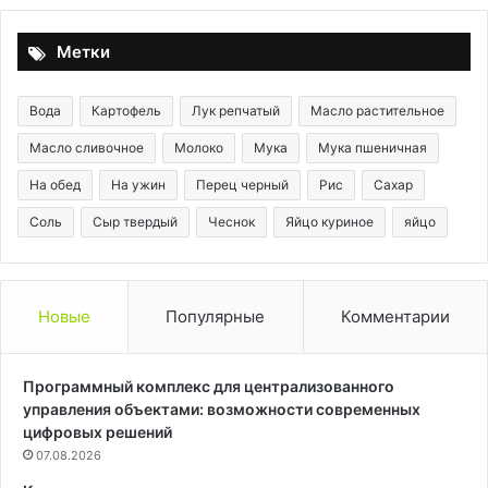
Метки
Вода
Картофель
Лук репчатый
Масло растительное
Масло сливочное
Молоко
Мука
Мука пшеничная
На обед
На ужин
Перец черный
Рис
Сахар
Соль
Сыр твердый
Чеснок
Яйцо куриное
яйцо
Новые
Популярные
Комментарии
Программный комплекс для централизованного
управления объектами: возможности современных
цифровых решений
07.08.2026