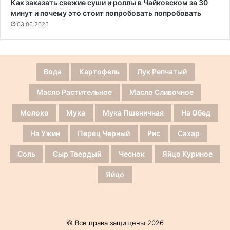
Как заказать свежие суши и роллы в Чайковском за 30
минут и почему это стоит попробовать попробовать
03.06.2026
Вода
Картофель
Лук Репчатый
Масло Растительное
Масло Сливочное
Молоко
Мука
Мука Пшеничная
На Обед
На Ужин
Перец Черный
Рис
Сахар
Соль
Сыр Твердый
Чеснок
Яйцо Куриное
Яйцо
© Все права защищены 2026