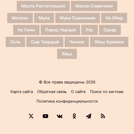
Масло Растительное
Масло Сливочное
Молоко
Мука
Мука Пшеничная
На Обед
На Ужин
Перец Черный
Рис
Сахар
Соль
Сыр Твердый
Чеснок
Яйцо Куриное
Яйцо
© Все права защищены 2026
Карта сайта
Обратная связь
О сайте
Поиск по меткам
Политика конфиденциальности
X
YouTube
vk.com
Одноклассники
Telegram
RSS