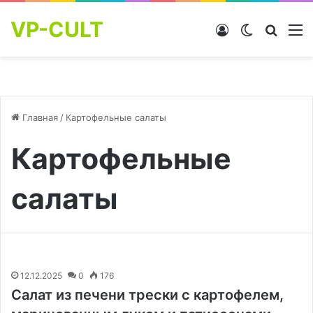
VP-CULT
Войти
Switch skin
Найти
М
Главная
/
Картофельные салаты
Картофельные
салаты
12.12.2025
0
176
Салат из печени трески с картофелем,