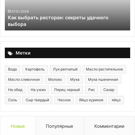
дл
ча
07.01.2026
Как выбрать ресторан: секреты удачного
Н
выбора
гр
му
и
ду
Метки
Вода
Картофель
Лук репчатый
Масло растительное
Масло сливочное
Молоко
Мука
Мука пшеничная
На обед
На ужин
Перец черный
Рис
Сахар
Соль
Сыр твердый
Чеснок
Яйцо куриное
яйцо
Новые
Популярные
Комментарии