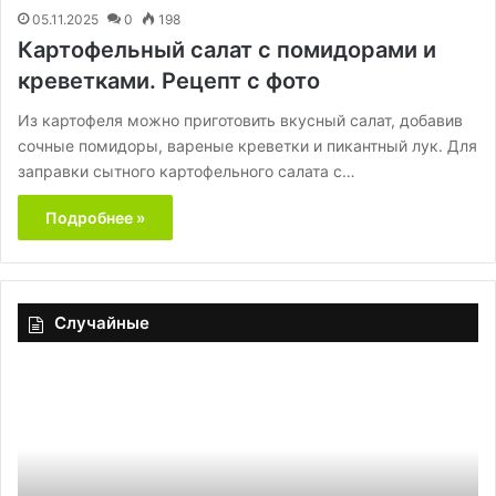
05.11.2025
0
198
Картофельный салат с помидорами и
креветками. Рецепт с фото
Из картофеля можно приготовить вкусный салат, добавив
сочные помидоры, вареные креветки и пикантный лук. Для
заправки сытного картофельного салата с…
Подробнее »
Случайные
Как
Л
выбрать
пи
ресторан:
бе
секреты
вы
удачного
ид
выбора
де