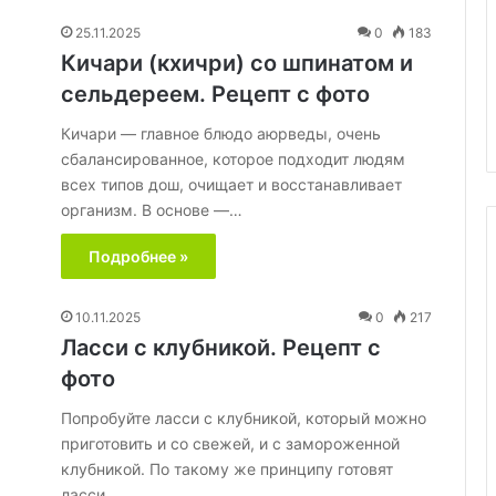
19.09.2025
острым
Делает ли удаление семян
25.11.2025
0
183
жгучий
менее острым жгучий перец?
Кичари (кхичри) со шпинатом и
перец?
Разбираем мифы о «горячем»
сельдереем. Рецепт с фото
Разбираем
аник»
овоще
мифы
Кичари — главное блюдо аюрведы, очень
о
сбалансированное, которое подходит людям
«горячем»
всех типов дош, очищает и восстанавливает
овоще
организм. В основе —…
Подробнее »
10.11.2025
0
217
Ласси с клубникой. Рецепт с
фото
Попробуйте ласси с клубникой, который можно
приготовить и со свежей, и с замороженной
клубникой. По такому же принципу готовят
ласси…