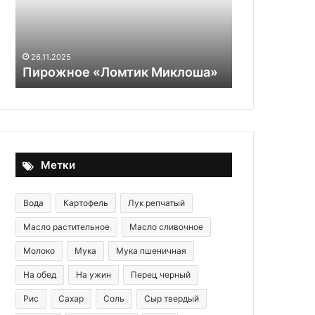
картофельных
26.09.2025
и
Чем тыквен
как
отличаются
26.11.2025
их
Пирожное «Ломтик Миклоша»
как их сдел
сделать:
вот
подсказка
Метки
Вода
Картофель
Лук репчатый
Масло растительное
Масло сливочное
Молоко
Мука
Мука пшеничная
На обед
На ужин
Перец черный
Рис
Сахар
Соль
Сыр твердый