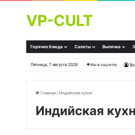
VP-CULT
Горячие блюда
Салаты
Выпечка
З
Пятница, 7 августа 2026
Мы в соцсетях
Вх
Главная
/
Индийская кухня
Индийская кух
Запеканка
«Драник»