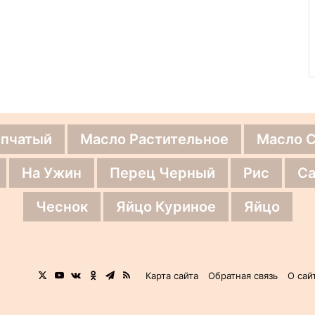
епчатый
Масло Растительное
Масло 
На Ужин
Перец Черный
Рис
Са
Чеснок
Яйцо Куриное
Яйцо
X
YouTube
vk.com
Одноклассники
Telegram
RSS
Карта сайта
Обратная связь
О сай