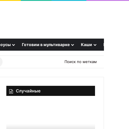
оусы
Готовим в мультиварке
Каши
Еще
Найти
Поиск по меткам
рецепт
Случайные
Пирожное
Чем
«Ломтик
тыквенные
Миклоша»
драники
отличаются
от