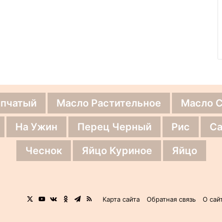
епчатый
Масло Растительное
Масло 
На Ужин
Перец Черный
Рис
Са
Чеснок
Яйцо Куриное
Яйцо
X
YouTube
vk.com
Одноклассники
Telegram
RSS
Карта сайта
Обратная связь
О сай