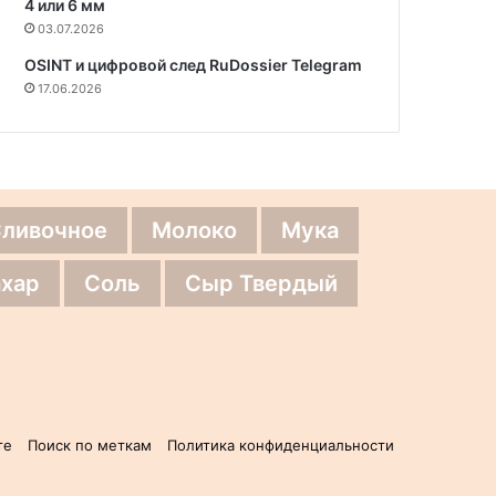
4 или 6 мм
03.07.2026
OSINT и цифровой след RuDossier Telegram
17.06.2026
Сливочное
Молоко
Мука
хар
Соль
Сыр Твердый
те
Поиск по меткам
Политика конфиденциальности