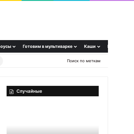
оусы
Готовим в мультиварке
Каши
Еще
Найти
Поиск по меткам
рецепт
Случайные
Салат
Ученые
«Куриное
раскрыли
царство»
секрет
здоровых
костей:
20.09.2025