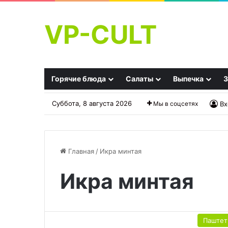
VP-CULT
Горячие блюда
Салаты
Выпечка
З
Суббота, 8 августа 2026
Мы в соцсетях
Вх
Главная
/
Икра минтая
Икра минтая
Собрались
печь,
а
разрыхлителя
Паште
нет?
01.10.2025