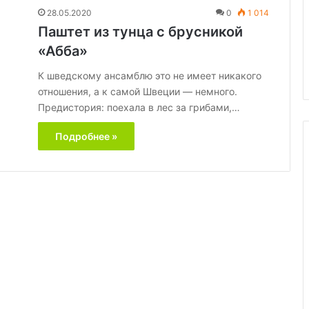
кости
, а
28.05.2020
0
1 014
24.09.2025
после
нет? Делаем
Врачи назвали напиток,
Паштет из тунца с брусникой
60
 подручных
который разрушает кости
«Абба»
лет
после 60 лет
К шведскому ансамблю это не имеет никакого
отношения, а к самой Швеции — немного.
Предистория: поехала в лес за грибами,…
Подробнее »