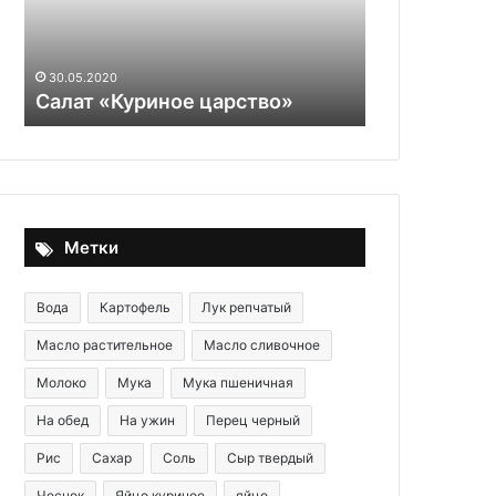
нужны
Ученые рас
продукты,
здоровых к
в
продукты, в
30.05.2020
которых
Салат «Куриное царство»
«малоизвес
есть
этот
«малоизвестный»
витамин
Метки
Вода
Картофель
Лук репчатый
Масло растительное
Масло сливочное
Молоко
Мука
Мука пшеничная
На обед
На ужин
Перец черный
Рис
Сахар
Соль
Сыр твердый
Чеснок
Яйцо куриное
яйцо