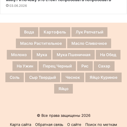
03.06.2026
Вода
Картофель
Лук Репчатый
Масло Растительное
Масло Сливочное
Молоко
Мука
Мука Пшеничная
На Обед
На Ужин
Перец Черный
Рис
Сахар
Соль
Сыр Твердый
Чеснок
Яйцо Куриное
Яйцо
© Все права защищены 2026
Карта сайта
Обратная связь
О сайте
Поиск по меткам