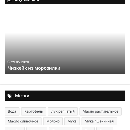
Чизкейк
Ко
из
из
морозилки
св
и
кв
ка
29.05.2020
Чизкейк из морозилки
Метки
Вода
Картофель
Лук репчатый
Масло растительное
Масло сливочное
Молоко
Мука
Мука пшеничная