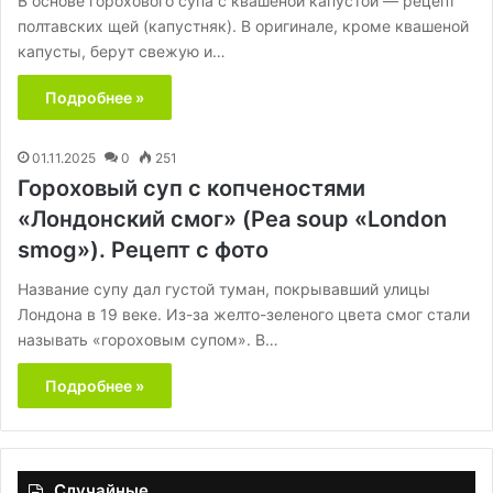
В основе горохового супа с квашеной капустой — рецепт
полтавских щей (капустняк). В оригинале, кроме квашеной
капусты, берут свежую и…
Подробнее »
01.11.2025
0
251
Гороховый суп с копченостями
«Лондонский смог» (Pea soup «London
smog»). Рецепт с фото
Название супу дал густой туман, покрывавший улицы
Лондона в 19 веке. Из-за желто-зеленого цвета смог стали
называть «гороховым супом». В…
Подробнее »
Случайные