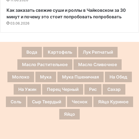
17.06.2026
Как заказать свежие суши и роллы в Чайковском за 30
минут и почему это стоит попробовать попробовать
03.06.2026
Вода
Картофель
Лук Репчатый
Масло Растительное
Масло Сливочное
Молоко
Мука
Мука Пшеничная
На Обед
На Ужин
Перец Черный
Рис
Сахар
Соль
Сыр Твердый
Чеснок
Яйцо Куриное
Яйцо