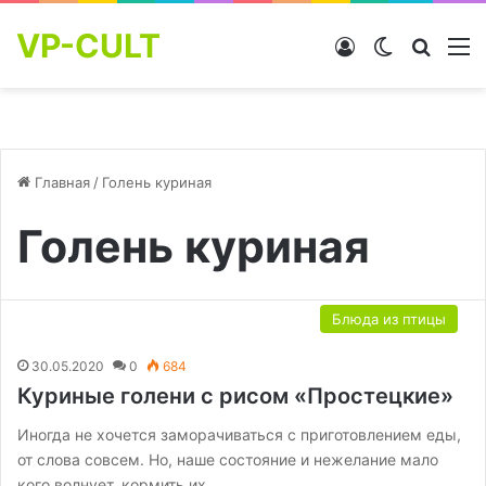
VP-CULT
Войти
Switch skin
Найти
М
Главная
/
Голень куриная
Голень куриная
Блюда из птицы
30.05.2020
0
684
Куриные голени с рисом «Простецкие»
Иногда не хочется заморачиваться с приготовлением еды,
от слова совсем. Но, наше состояние и нежелание мало
кого волнует, кормить их…