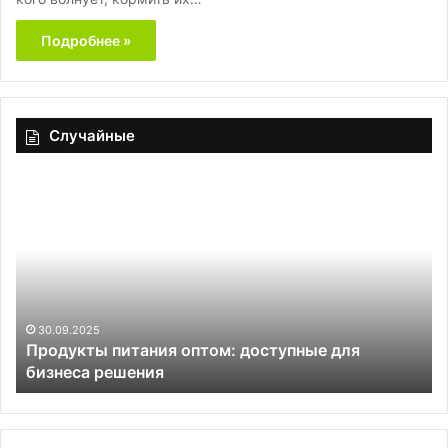
Подробнее »
Случайные
Продукты
Ва
питания
из
оптом:
лу
доступные
и
для
пе
бизнеса
чи
решения
30.09.2025
Продукты питания оптом: доступные для
бизнеса решения