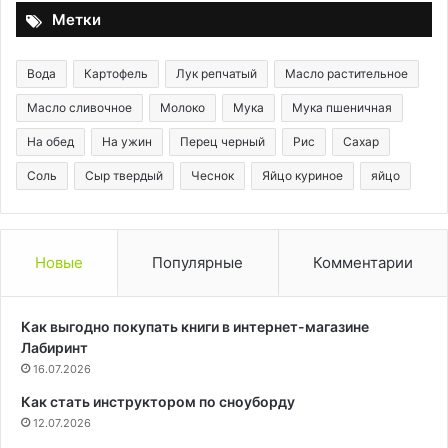
Метки
Вода
Картофель
Лук репчатый
Масло растительное
Масло сливочное
Молоко
Мука
Мука пшеничная
На обед
На ужин
Перец черный
Рис
Сахар
Соль
Сыр твердый
Чеснок
Яйцо куриное
яйцо
Новые
Популярные
Комментарии
Как выгодно покупать книги в интернет-магазине
Лабиринт
16.07.2026
Как стать инструктором по сноуборду
12.07.2026