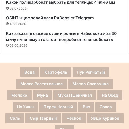
Какой поликарбонат выбрать для теплицы: 4 или 6 мм
03.07.2026
OSINT и цифровой след RuDossier Telegram
17.06.2026
Как заказать свежие суши и роллы в Чайковском за 30
минут и почему это стоит попробовать попробовать
03.06.2026
Вода
Картофель
Лук Репчатый
Масло Растительное
Масло Сливочное
Молоко
Мука
Мука Пшеничная
На Обед
На Ужин
Перец Черный
Рис
Сахар
Соль
Сыр Твердый
Чеснок
Яйцо Куриное