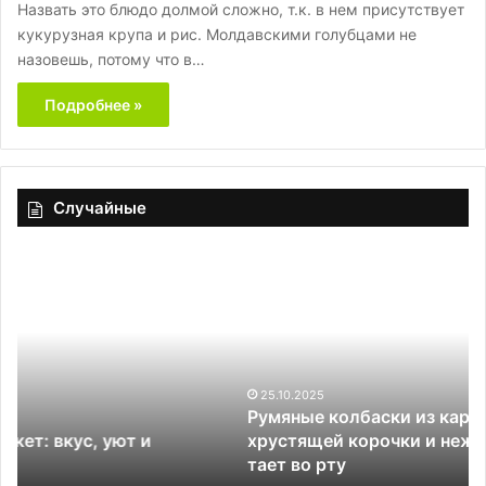
Назвать это блюдо долмой сложно, т.к. в нем присутствует
кукурузная крупа и рис. Молдавскими голубцами не
назовешь, потому что в…
Подробнее »
Случайные
Румяные
колбаски
из
картофеля
и
мяса:
секрет
25.10.2025
Румяные колбаски из картофеля и мяса: секр
хрустящей
хрустящей корочки и нежной начинки, котора
корочки
тает во рту
и