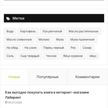
нежной
начинки,
которая
тает
Метки
во
рту
Вода
Картофель
Лук репчатый
Масло растительное
Масло сливочное
Молоко
Мука
Мука пшеничная
На обед
На ужин
Перец черный
Рис
Сахар
Соль
Сыр твердый
Чеснок
Яйцо куриное
яйцо
Новые
Популярные
Комментарии
Как выгодно покупать книги в интернет-магазине
Лабиринт
16.07.2026