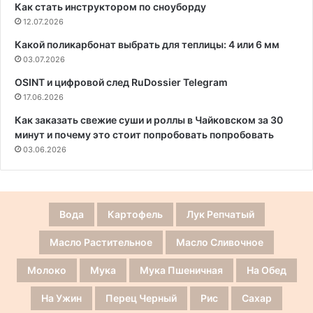
Как стать инструктором по сноуборду
12.07.2026
Какой поликарбонат выбрать для теплицы: 4 или 6 мм
03.07.2026
OSINT и цифровой след RuDossier Telegram
17.06.2026
Как заказать свежие суши и роллы в Чайковском за 30
минут и почему это стоит попробовать попробовать
03.06.2026
Вода
Картофель
Лук Репчатый
Масло Растительное
Масло Сливочное
Молоко
Мука
Мука Пшеничная
На Обед
На Ужин
Перец Черный
Рис
Сахар