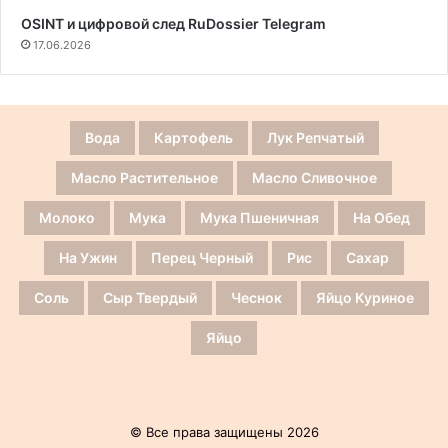
OSINT и цифровой след RuDossier Telegram
17.06.2026
Вода
Картофель
Лук Репчатый
Масло Растительное
Масло Сливочное
Молоко
Мука
Мука Пшеничная
На Обед
На Ужин
Перец Черный
Рис
Сахар
Соль
Сыр Твердый
Чеснок
Яйцо Куриное
Яйцо
© Все права защищены 2026