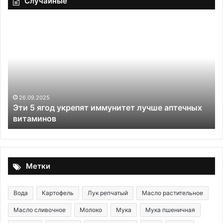
Случайные
Эти
«У
5
не
ягод
пр
укрепят
на
иммунитет
чт
лучше
го
аптечных
ди
витаминов
о
26.09.2025
Эти 5 ягод укрепят иммунитет лучше аптечных
но
витаминов
ув
ки
—
ко
с
Метки
гр
Вода
Картофель
Лук репчатый
Масло растительное
Масло сливочное
Молоко
Мука
Мука пшеничная