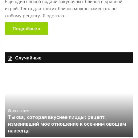
Еще один способ подачи закусочных блинов с красной
икрой. Тесто для тонких блинов можно замешать по
любому рецепту. Я сделала…
Подробнее »
Случайные
Тыква,
Лу
которая
ра
вкуснее
по
пиццы:
не
рецепт,
ст
изменивший
от
мое
в
09.11.2025
Тыква, которая вкуснее пиццы: рецепт,
отношение
от
изменивший мое отношение к осенним овощам
к
на
навсегда
осенним
во
овощам
ка