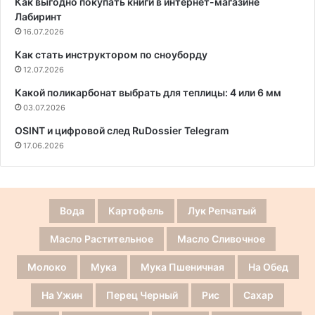
Как выгодно покупать книги в интернет-магазине
Лабиринт
16.07.2026
Как стать инструктором по сноуборду
12.07.2026
Какой поликарбонат выбрать для теплицы: 4 или 6 мм
03.07.2026
OSINT и цифровой след RuDossier Telegram
17.06.2026
Вода
Картофель
Лук Репчатый
Масло Растительное
Масло Сливочное
Молоко
Мука
Мука Пшеничная
На Обед
На Ужин
Перец Черный
Рис
Сахар