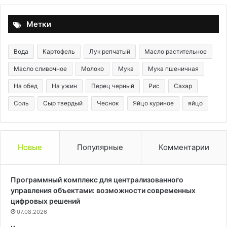
ко
ли
Метки
по
ан
Вода
Картофель
Лук репчатый
Масло растительное
Масло сливочное
Молоко
Мука
Мука пшеничная
На обед
На ужин
Перец черный
Рис
Сахар
Соль
Сыр твердый
Чеснок
Яйцо куриное
яйцо
Новые
Популярные
Комментарии
Программный комплекс для централизованного
управления объектами: возможности современных
цифровых решений
07.08.2026