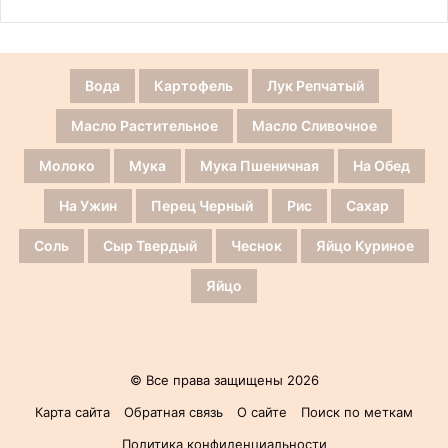
Вода
Картофель
Лук Репчатый
Масло Растительное
Масло Сливочное
Молоко
Мука
Мука Пшеничная
На Обед
На Ужин
Перец Черный
Рис
Сахар
Соль
Сыр Твердый
Чеснок
Яйцо Куриное
Яйцо
© Все права защищены 2026
Карта сайта
Обратная связь
О сайте
Поиск по меткам
Политика конфиденциальности