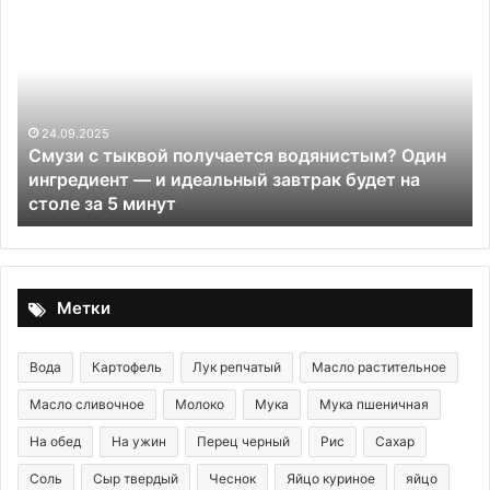
с
тр
тыквой
ло
получается
ко
водянистым?
дл
Один
л
ингредиент
гр
24.09.2025
Смузи с тыквой получается водянистым? Один
—
и
ингредиент — и идеальный завтрак будет на
и
на
столе за 5 минут
идеальный
завтрак
будет
на
столе
Метки
за
5
минут
Вода
Картофель
Лук репчатый
Масло растительное
Масло сливочное
Молоко
Мука
Мука пшеничная
На обед
На ужин
Перец черный
Рис
Сахар
Соль
Сыр твердый
Чеснок
Яйцо куриное
яйцо