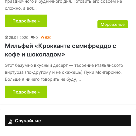
праздничного и будничного дня. Готовить его совсем не
сложно, а вот…
Подробнее »
Мороженое
29.05.2020
0
680
Мильфей «Крокканте семифреддо с
кофе и шоколадом»
Этот безумно вкусный десерт — творение итальянского
виртуоза (по-другому и не скажешь) Луки Монтерсино.
Больше я ничего говорить не буду,…
Подробнее »
Случайные
Смузи
Со