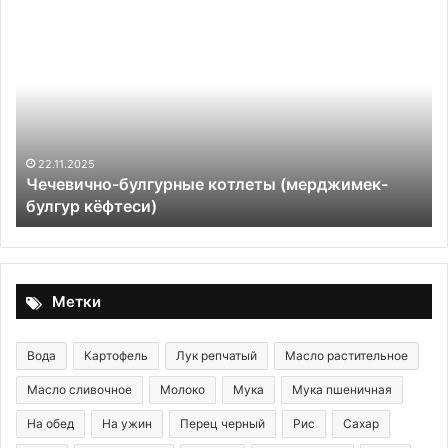
Чечевично-
Па
булгурные
вы
котлеты
л
(мерджимек-
хо
булгур
пя
кёфтеси)
ид
пр
и
22.11.2025
Чечевично-булгурные котлеты (мерджимек-
ор
булгур кёфтеси)
б
с
ко
то
Метки
Вода
Картофель
Лук репчатый
Масло растительное
Масло сливочное
Молоко
Мука
Мука пшеничная
На обед
На ужин
Перец черный
Рис
Сахар