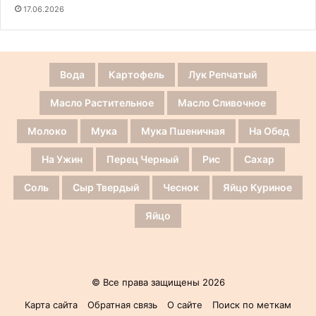
17.06.2026
Вода
Картофель
Лук Репчатый
Масло Растительное
Масло Сливочное
Молоко
Мука
Мука Пшеничная
На Обед
На Ужин
Перец Черный
Рис
Сахар
Соль
Сыр Твердый
Чеснок
Яйцо Куриное
Яйцо
© Все права защищены 2026
Карта сайта
Обратная связь
О сайте
Поиск по меткам