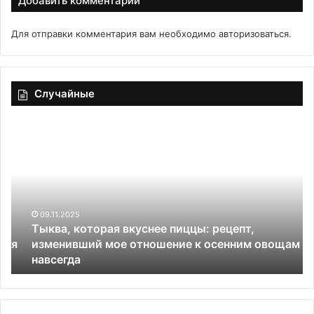
Добавить комментарий
Для отправки комментария вам необходимо
авторизоваться
.
Случайные
Тыква,
Са
которая
Ми
вкуснее
с
пиццы:
с
рецепт,
и
изменивший
ко
мое
кл
09.11.2025
Тыква, которая вкуснее пиццы: рецепт,
отношение
я
изменивший мое отношение к осенним овощам
к
навсегда
осенним
овощам
навсегда