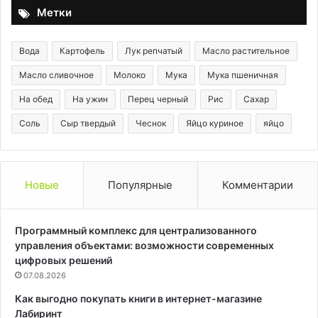
Метки
Вода
Картофель
Лук репчатый
Масло растительное
Масло сливочное
Молоко
Мука
Мука пшеничная
На обед
На ужин
Перец черный
Рис
Сахар
Соль
Сыр твердый
Чеснок
Яйцо куриное
яйцо
Новые
Популярные
Комментарии
Программный комплекс для централизованного
управления объектами: возможности современных
цифровых решений
07.08.2026
Как выгодно покупать книги в интернет-магазине
Лабиринт