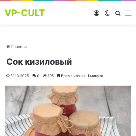
VP-CULT
Войти
Switch skin
Найти
М
Главная
Сок кизиловый
31.10.2025
0
195
Время чтения: 1 минута