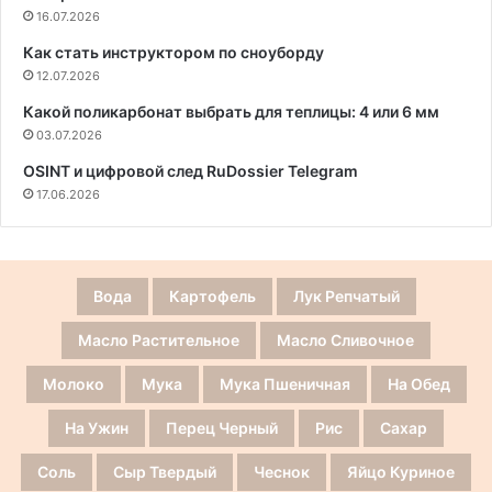
16.07.2026
Как стать инструктором по сноуборду
12.07.2026
Какой поликарбонат выбрать для теплицы: 4 или 6 мм
03.07.2026
OSINT и цифровой след RuDossier Telegram
17.06.2026
Вода
Картофель
Лук Репчатый
Масло Растительное
Масло Сливочное
Молоко
Мука
Мука Пшеничная
На Обед
На Ужин
Перец Черный
Рис
Сахар
Соль
Сыр Твердый
Чеснок
Яйцо Куриное