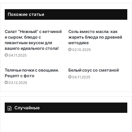
Похожие статьи
Салат “Нежный” с ветчиной
Соль вместо масла: как
и сыром: блюдо с
жарить блюда по древней
пикантным вкусом для
методике
вашего идеального стола!
02.10.2025
04.11.2025
Телячьи почки с овощами.
Белый соус со сметаной
Рецепт с фото
04.11.2025
03.12.2025
Случайные
«Яркий
Пе
мясной
то