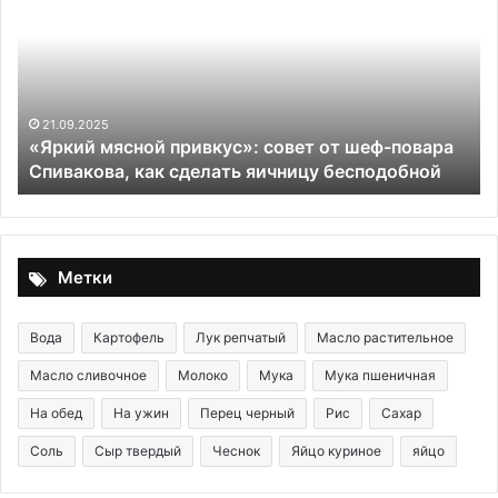
привкус»:
из
совет
св
от
пе
шеф-
кл
повара
Спивакова,
21.09.2025
«Яркий мясной привкус»: совет от шеф-повара
как
Спивакова, как сделать яичницу бесподобной
сделать
яичницу
бесподобной
Метки
Вода
Картофель
Лук репчатый
Масло растительное
Масло сливочное
Молоко
Мука
Мука пшеничная
На обед
На ужин
Перец черный
Рис
Сахар
Соль
Сыр твердый
Чеснок
Яйцо куриное
яйцо