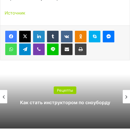
Источник
LinkedIn
Tumblr
Вконтакте
Одноклассники
Skype
Messen
WhatsApp
Telegram
Viber
Line
Поделиться через электронную почту
Печатать
Рецепты
Как стать инструктором по сноуборду