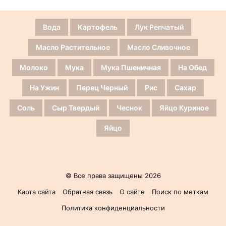
Вода
Картофель
Лук Репчатый
Масло Растительное
Масло Сливочное
Молоко
Мука
Мука Пшеничная
На Обед
На Ужин
Перец Черный
Рис
Сахар
Соль
Сыр Твердый
Чеснок
Яйцо Куриное
Яйцо
© Все права защищены 2026
Карта сайта
Обратная связь
О сайте
Поиск по меткам
Политика конфиденциальности