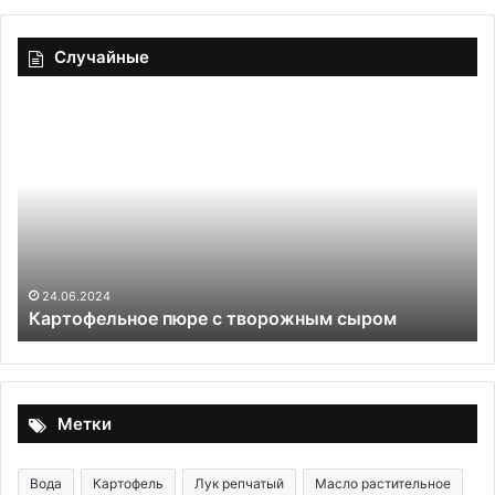
Случайные
Картофельное
Wu
пюре
—
с
ку
творожным
по
сыром
дл
вд
24.06.2024
Картофельное пюре с творожным сыром
Метки
Вода
Картофель
Лук репчатый
Масло растительное