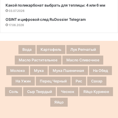
Какой поликарбонат выбрать для теплицы: 4 или 6 мм
03.07.2026
OSINT и цифровой след RuDossier Telegram
17.06.2026
Вода
Картофель
Лук Репчатый
Масло Растительное
Масло Сливочное
Молоко
Мука
Мука Пшеничная
На Обед
На Ужин
Перец Черный
Рис
Сахар
Соль
Сыр Твердый
Чеснок
Яйцо Куриное
Яйцо