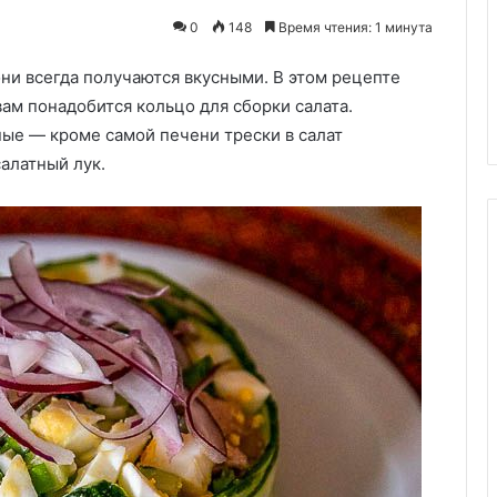
тесте
ые!»:
0
148
Время чтения: 1 минута
 перцы, но без
24.06.2024
они всегда получаются вкусными. В этом рецепте
риант с
Пирог с капустой на
я гурманов
дрожжевом тесте
вам понадобится кольцо для сборки салата.
ые — кроме самой печени трески в салат
алатный лук.