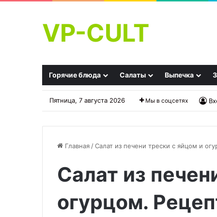
VP-CULT
Горячие блюда
Салаты
Выпечка
З
Пятница, 7 августа 2026
Мы в соцсетях
Вх
Главная
/
Салат из печени трески с яйцом и огу
Салат из печен
Стало
«Замечательные!»:
известно,
фаршированные
где
перцы,
огурцом. Рецеп
подают
но
лучшие
без
28.09.2025