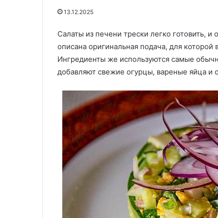
бургеры
мяса
«Замечательн
21.09.2025
13.12.2025
мира
—
Стало известно, где подают
фаршированные
—
этот
лучшие бургеры мира — не на
Салаты из печени трески легко готовить, и 
мяса — этот ва
не
вариант
родине фастфуда
креветками дл
описана оригинальная подача, для которой 
на
с
родине
креветками
Ингредиенты же используются самые обычн
фастфуда
для
добавляют свежие огурцы, вареные яйца и с
гурманов