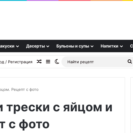
акуски
Десерты
Бульоны и супы
Напитки
С
Случайная статья
Sidebar
Switch skin
од / Регистрация
рцом. Рецепт с фото
и трески с яйцом и
Пирог
с
капустой
т с фото
на
дрожжевом