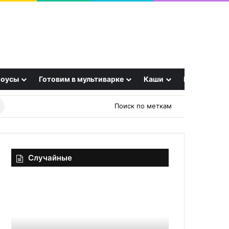
оусы
Готовим в мультиварке
Каши
Еще
Найти
Поиск по меткам
рецепт
Случайные
Драники
Салат
из
«Дружба»:
кабачков
гениальный
на
рецепт
сковороде
за
24.10.2025