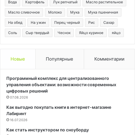
Вода
Картофель
Лук репчатый
Масло растительное
Масло сливочное
Молоко
Мука
Мука пшеничная
На обед
На ужин
Перец черный
Рис
Сахар
Соль
Сыр твердый
Чеснок
Яйцо куриное
яйцо
Новые
Популярные
Комментарии
Программный комплекс для централизованного
управления объектами: возможности современных
цифровых решений
07.08.2026
Как выгодно покупать книги в интернет-магазине
Лабиринт
16.07.2026
Как стать инструктором по сноуборду