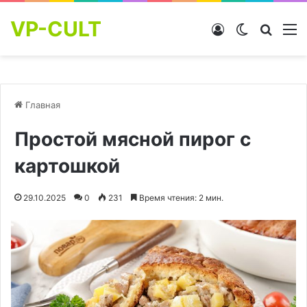
VP-CULT
Войти
Switch skin
Найти
М
Главная
Простой мясной пирог с
картошкой
29.10.2025
0
231
Время чтения: 2 мин.