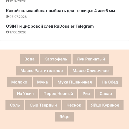
12.07.2026
Какой поликарбонат выбрать для теплицы: 4 или 6 мм
03.07.2026
OSINT и цифровой след RuDossier Telegram
17.06.2026
Вода
Картофель
Лук Репчатый
Масло Растительное
Масло Сливочное
Молоко
Мука
Мука Пшеничная
На Обед
На Ужин
Перец Черный
Рис
Сахар
Соль
Сыр Твердый
Чеснок
Яйцо Куриное
Яйцо