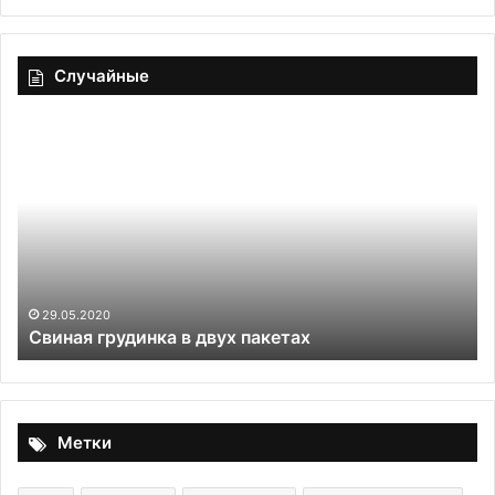
Случайные
Свиная
Чу
грудинка
яб
в
двух
пакетах
,
29.05.2020
Свиная грудинка в двух пакетах
Метки