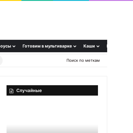
оусы
Готовим в мультиварке
Каши
Еще
Найти
Поиск по меткам
рецепт
Случайные
Буженина
Нежный,
в
сытный,
рукаве
с
для
идеальным
запекания
балансом:
15.11.2025