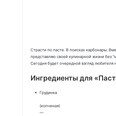
взаимосвязи
29.12.2025
тела
Курсы по психосоматике:
и
обучение пониманию
эмоций
29.05.2020
взаимосвязи тела и эмоций
Лазанья «Вкус
Страсти по пасте. В поисках карбонары. Вм
представляю своей кулинарной жизни без "м
Сегодня будет очередной взгляд любителя 
Ингредиенты для «Паст
Грудинка
(копченая)
—