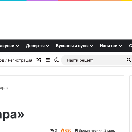
акуски
Десерты
Бульоны и супы
Напитки
С
Случайная статья
Sidebar
Switch skin
од / Регистрация
ара»
Диетический
ара»
напиток
или
сахарная
бомба:
0
680
Время чтения: 2 мин.