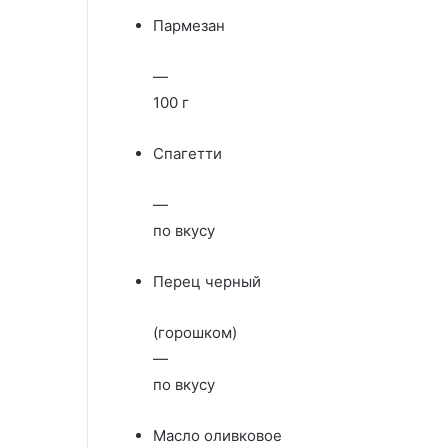
Пармезан
—
100 г
Спагетти
—
по вкусу
Перец черный
(горошком)
—
по вкусу
Масло оливковое