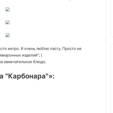
как
22.09.2025
различать
Диетический напиток или
их
сахарная бомба: как различат
в
ная»
их в ресторанах?
ресторанах?
есто интро. Я очень люблю пасту. Просто не
акаронных изделий"; )
на замечательное блюдо.
а "Карбонара"»: