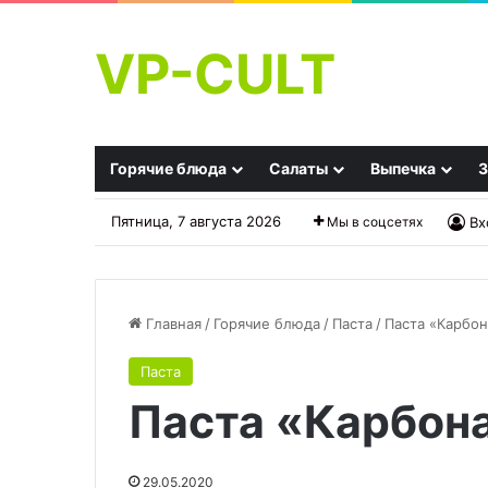
VP-CULT
Горячие блюда
Салаты
Выпечка
З
Пятница, 7 августа 2026
Мы в соцсетях
Вх
Главная
/
Горячие блюда
/
Паста
/
Паста «Карбон
Паста
Курсы
Лазанья
Паста «Карбон
по
«Вкусная»
психосоматике:
обучение
пониманию
29.05.2020