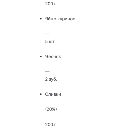
200 г
Яйцо куриное
—
5 шт
Чеснок
—
2 зуб.
Сливки
(20%)
—
200 г