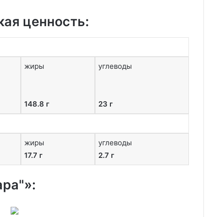
кая ценность:
жиры
углеводы
148.8 г
23 г
жиры
углеводы
17.7 г
2.7 г
ра"»: