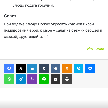
Блюдо подать горячим.
Совет
При подаче блюдо можно украсить красной икрой,
помидорами черри, к рыбе – салат из свежих овощей и
свежий, хрустящий, хлеб.
Источник
LinkedIn
Tumblr
Вконтакте
Одноклассники
Skype
Messen
WhatsApp
Telegram
Viber
Line
Поделиться через электронную почту
Печатать