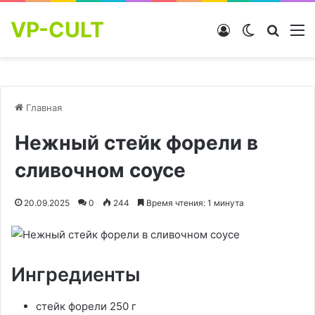
VP-CULT
Войти
Switch skin
Найти
М
Главная
Нежный стейк форели в
сливочном соусе
20.09.2025
0
244
Время чтения: 1 минута
Ингредиенты
стейк форели 250 г