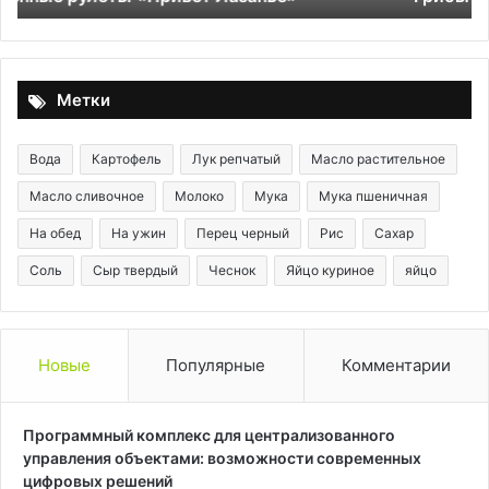
Метки
Вода
Картофель
Лук репчатый
Масло растительное
Масло сливочное
Молоко
Мука
Мука пшеничная
На обед
На ужин
Перец черный
Рис
Сахар
Соль
Сыр твердый
Чеснок
Яйцо куриное
яйцо
Новые
Популярные
Комментарии
Программный комплекс для централизованного
управления объектами: возможности современных
цифровых решений