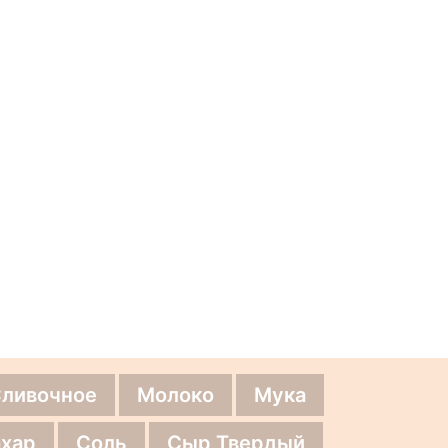
Сливочное
Молоко
Мука
хар
Соль
Сыр Твердый