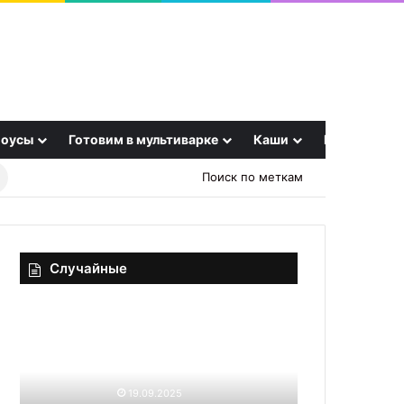
оусы
Готовим в мультиварке
Каши
Еще
Найти
Поиск по меткам
рецепт
Случайные
Зачем
Соль
брокколи,
вместо
если
масла:
есть
как
брокколини?
жарить
19.09.2025