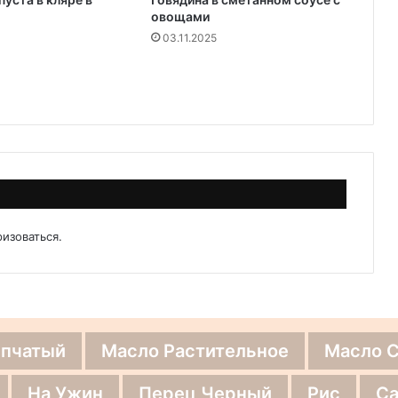
овощами
03.11.2025
ризоваться
.
епчатый
Масло Растительное
Масло 
На Ужин
Перец Черный
Рис
Са