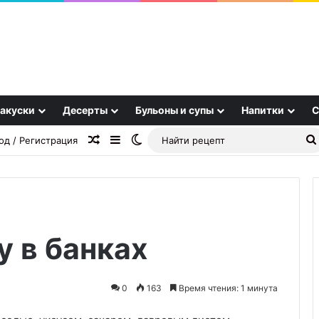
акуски
Десерты
Бульоны и супы
Напитки
С
Случайная статья
Sidebar
Switch skin
од / Регистрация
у в банках
Еда
без
цвета:
0
163
Время чтения: 1 минута
как
особенности