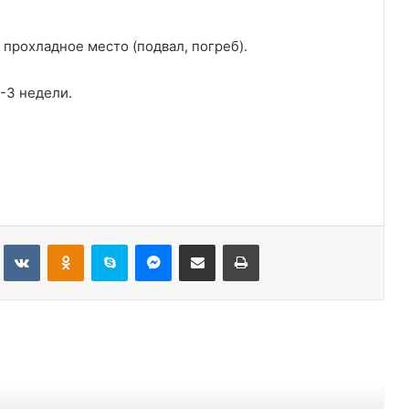
 прохладное место (подвал, погреб).
-3 недели.
Tumblr
Вконтакте
Одноклассники
Skype
Messenger
Поделиться через электронную почту
Печатать
ь следующую