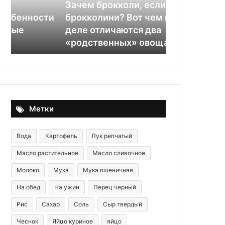
Вот
блюда
Зачем брокколи, если есть
чем
по
ти
брокколини? Вот чем на самом
02.10.2025
на
древней
деле отличаются два
Соль вместо
самом
методике
«родственных» овоща
блюда по д
деле
отличаются
два
«родственных»
овоща
Метки
Вода
Картофель
Лук репчатый
Масло растительное
Масло сливочное
Молоко
Мука
Мука пшеничная
На обед
На ужин
Перец черный
Рис
Сахар
Соль
Сыр твердый
Чеснок
Яйцо куриное
яйцо