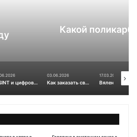
Рецепты
03.07.2026
т выбрать для теплицы:
ли 6 мм
03.06.2026
17.03.2026
31.01.202
OSINT и цифровой след RuDossier Telegram
Как заказать свежие суши и роллы в Чайковском за 30 минут и почему это стоит попробовать попробовать
Вяленые сливы — солнечная алхимия вкуса
пуста в кляре в
Говядина в сметанном соусе с