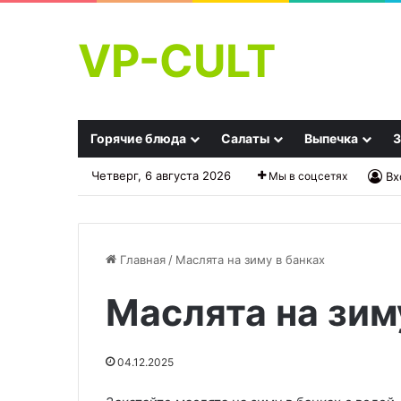
VP-CULT
Горячие блюда
Салаты
Выпечка
З
Четверг, 6 августа 2026
Мы в соцсетях
Вх
Главная
/
Маслята на зиму в банках
Маслята на зим
Корзиночки
Котлеты
из
из
лаваша
свежей
04.12.2025
с
и
грибами
квашеной