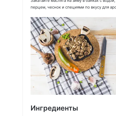
Закатайте маслята на зиму в банках с водой
капусты
перцем, чеснок и специями по вкусу для ар
29.05.2020
07.12.2025
Корзиночки из лаваша с
Котлеты из св
грибами
капусты
Ингредиенты